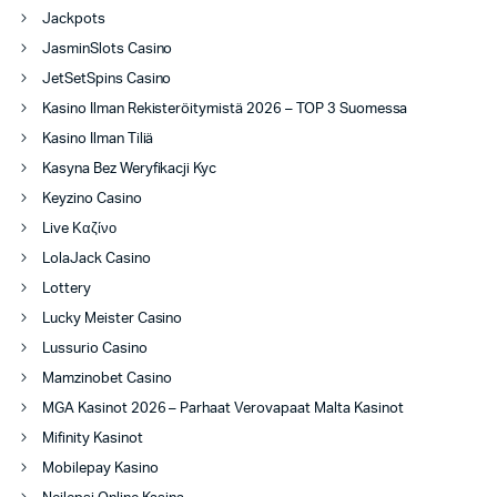
Jackpots
JasminSlots Casino
JetSetSpins Casino
Kasino Ilman Rekisteröitymistä 2026 – TOP 3 Suomessa
Kasino Ilman Tiliä
Kasyna Bez Weryfikacji Kyc
Keyzino Casino
Live Καζίνο
LolaJack Casino
Lottery
Lucky Meister Casino
Lussurio Casino
Mamzinobet Casino
MGA Kasinot 2026 – Parhaat Verovapaat Malta Kasinot
Mifinity Kasinot
Mobilepay Kasino