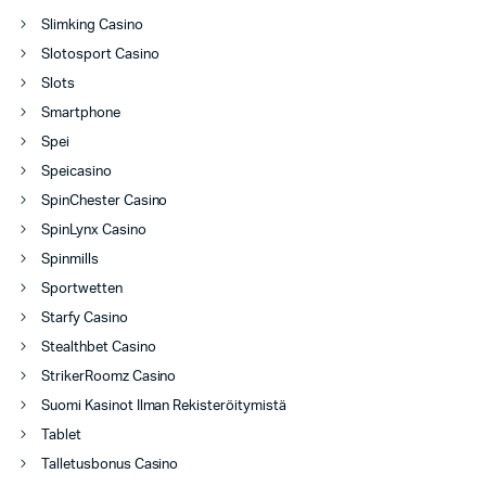
Slimking Casino
Slotosport Casino
Slots
Smartphone
Spei
Speicasino
SpinChester Casino
SpinLynx Casino
Spinmills
Sportwetten
Starfy Casino
Stealthbet Casino
StrikerRoomz Casino
Suomi Kasinot Ilman Rekisteröitymistä
Tablet
Talletusbonus Casino