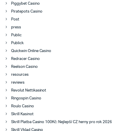
Piggybet Casino
Piratepots Casino
Post
press
Public
Publick
Quickwin Online Casino
Redracer Casino
Reelson Casino
resources
reviews
Revolut Nettikasinot
Ringospin Casino
Roulo Casino
Skrill Kasinot
Skrill Platba Casino 100Kč: Nejlepší CZ herny pro rok 2026
Skrill Vklad Casino