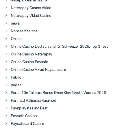
Nejlepsi Online Kasina
Neterapay Casino Vklad
Neterapay Vklad Casino
news
Nordea Kasinot
Online
Online Casino Deutschland für Schweizer 2026: Top 3 Test
Online Casino Neterapay
Online Casino Paysafe
Online Casino Vklad Paysafecard
Pablic
pages
Paras 10e Talletus Bonus Ilman Kierrätystä Vuonna 2026
Parimad Välismaa Kasiinod
Paynplay Kasiino Eesti
Paysafe Casino
Paysafecard Casino