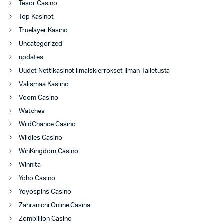
Tesor Casino
Top Kasinot
Truelayer Kasino
Uncategorized
updates
Uudet Nettikasinot Ilmaiskierrokset Ilman Talletusta
Välismaa Kasiino
Voom Casino
Watches
WildChance Casino
Wildies Casino
WinKingdom Casino
Winnita
Yoho Casino
Yoyospins Casino
Zahranicni Online Casina
Zombillion Casino