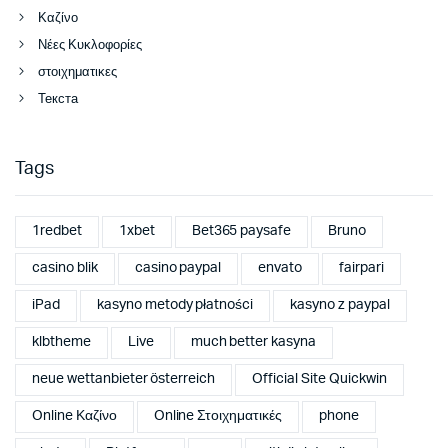
Καζίνο
Νέες Κυκλοφορίες
στοιχηματικες
Текста
Tags
1redbet
1xbet
Bet365 paysafe
Bruno
casino blik
casino paypal
envato
fairpari
iPad
kasyno metody płatności
kasyno z paypal
klbtheme
Live
much better kasyna
neue wettanbieter österreich
Official Site Quickwin
Online Καζίνο
Online Στοιχηματικές
phone