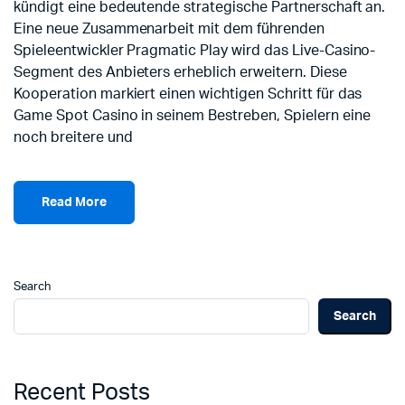
kündigt eine bedeutende strategische Partnerschaft an.
Eine neue Zusammenarbeit mit dem führenden
Spieleentwickler Pragmatic Play wird das Live-Casino-
Segment des Anbieters erheblich erweitern. Diese
Kooperation markiert einen wichtigen Schritt für das
Game Spot Casino in seinem Bestreben, Spielern eine
noch breitere und
Read More
Search
Search
Recent Posts