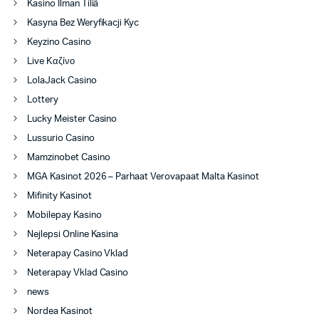
Kasino Ilman Tiliä
Kasyna Bez Weryfikacji Kyc
Keyzino Casino
Live Καζίνο
LolaJack Casino
Lottery
Lucky Meister Casino
Lussurio Casino
Mamzinobet Casino
MGA Kasinot 2026 – Parhaat Verovapaat Malta Kasinot
Mifinity Kasinot
Mobilepay Kasino
Nejlepsi Online Kasina
Neterapay Casino Vklad
Neterapay Vklad Casino
news
Nordea Kasinot