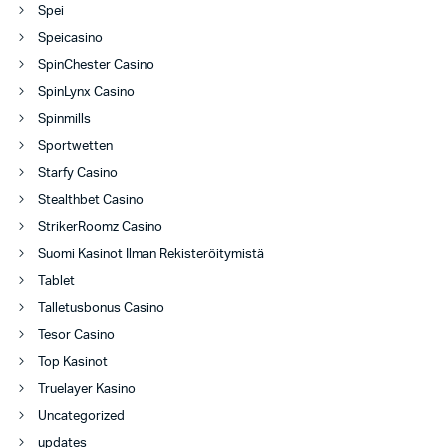
Spei
Speicasino
SpinChester Casino
SpinLynx Casino
Spinmills
Sportwetten
Starfy Casino
Stealthbet Casino
StrikerRoomz Casino
Suomi Kasinot Ilman Rekisteröitymistä
Tablet
Talletusbonus Casino
Tesor Casino
Top Kasinot
Truelayer Kasino
Uncategorized
updates