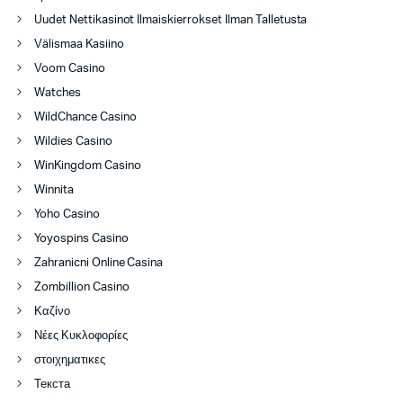
Uudet Nettikasinot Ilmaiskierrokset Ilman Talletusta
Välismaa Kasiino
Voom Casino
Watches
WildChance Casino
Wildies Casino
WinKingdom Casino
Winnita
Yoho Casino
Yoyospins Casino
Zahranicni Online Casina
Zombillion Casino
Καζίνο
Νέες Κυκλοφορίες
στοιχηματικες
Текста