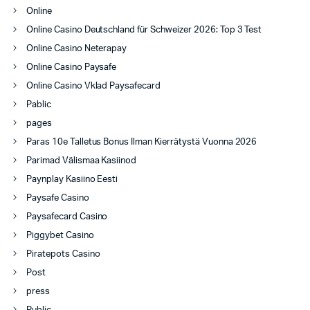
Online
Online Casino Deutschland für Schweizer 2026: Top 3 Test
Online Casino Neterapay
Online Casino Paysafe
Online Casino Vklad Paysafecard
Pablic
pages
Paras 10e Talletus Bonus Ilman Kierrätystä Vuonna 2026
Parimad Välismaa Kasiinod
Paynplay Kasiino Eesti
Paysafe Casino
Paysafecard Casino
Piggybet Casino
Piratepots Casino
Post
press