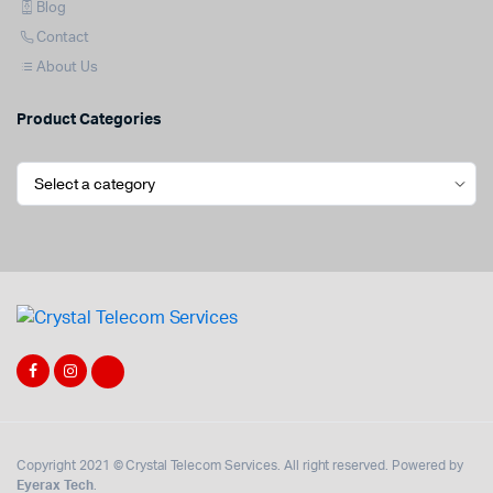
Blog
Contact
About Us
Product Categories
Copyright 2021 © Crystal Telecom Services. All right reserved. Powered by
Eyerax Tech
.