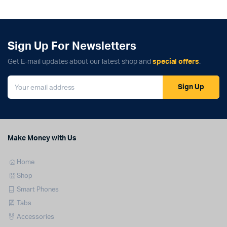
Sign Up For Newsletters
Get E-mail updates about our latest shop and
special offers
.
Sign Up
Make Money with Us
Home
Shop
Smart Phones
Tabs
Accessories