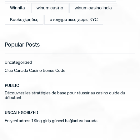
Winnita
winum casino
winum casino india
Κουλοχέρηδες
στοιχηματικες χωρις KYC
Popular Posts
Uncategorized
Club Canada Casino Bonus Code
PUBLIC
Découvrez les stratégies de base pour réussir au casino guide du
débutant
UNCATEGORIZED
En yeni adres: 1King giriş güncel bağlantısı burada