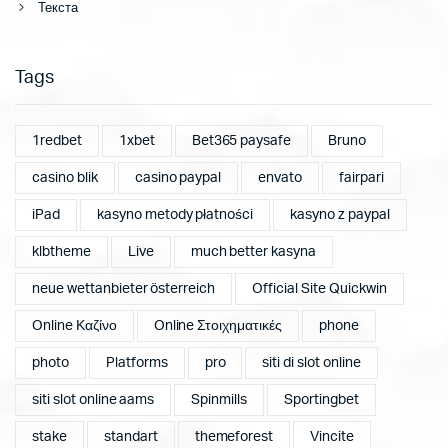
Текста
Tags
1redbet
1xbet
Bet365 paysafe
Bruno
casino blik
casino paypal
envato
fairpari
iPad
kasyno metody płatności
kasyno z paypal
klbtheme
Live
much better kasyna
neue wettanbieter österreich
Official Site Quickwin
Online Καζίνο
Online Στοιχηματικές
phone
photo
Platforms
pro
siti di slot online
siti slot online aams
Spinmills
Sportingbet
stake
standart
themeforest
Vincite