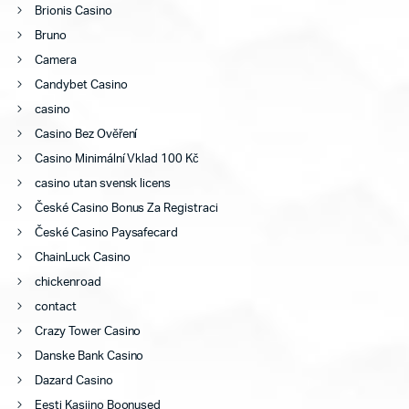
Brionis Casino
Bruno
Camera
Candybet Casino
casino
Casino Bez Ověření
Casino Minimální Vklad 100 Kč
casino utan svensk licens
České Casino Bonus Za Registraci
České Casino Paysafecard
ChainLuck Casino
chickenroad
contact
Crazy Tower Сasino
Danske Bank Casino
Dazard Casino
Eesti Kasiino Boonused