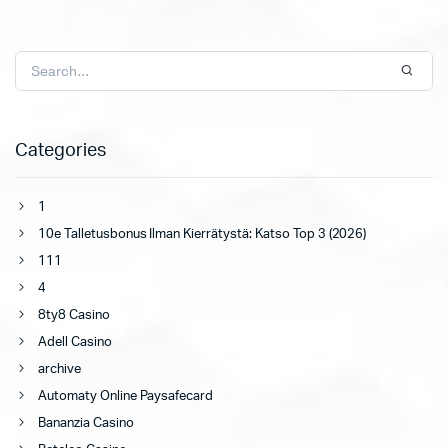
Categories
1
10e Talletusbonus Ilman Kierrätystä: Katso Top 3 (2026)
111
4
8ty8 Casino
Adell Casino
archive
Automaty Online Paysafecard
Bananzia Casino