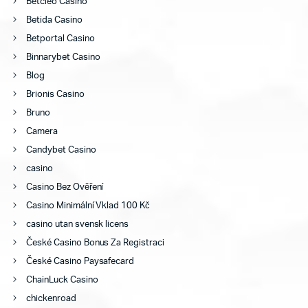
Betcleo Casino
Betida Casino
Betportal Casino
Binnarybet Casino
Blog
Brionis Casino
Bruno
Camera
Candybet Casino
casino
Casino Bez Ověření
Casino Minimální Vklad 100 Kč
casino utan svensk licens
České Casino Bonus Za Registraci
České Casino Paysafecard
ChainLuck Casino
chickenroad