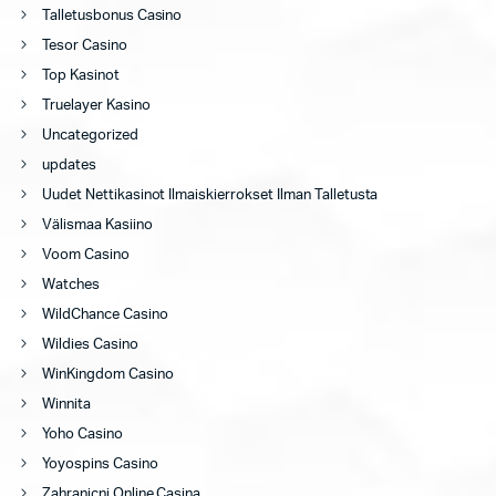
Talletusbonus Casino
Tesor Casino
Top Kasinot
Truelayer Kasino
Uncategorized
updates
Uudet Nettikasinot Ilmaiskierrokset Ilman Talletusta
Välismaa Kasiino
Voom Casino
Watches
WildChance Casino
Wildies Casino
WinKingdom Casino
Winnita
Yoho Casino
Yoyospins Casino
Zahranicni Online Casina