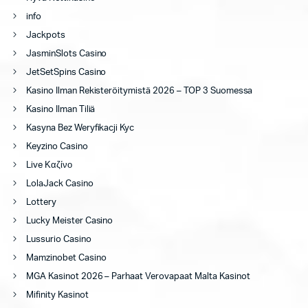
info
Jackpots
JasminSlots Casino
JetSetSpins Casino
Kasino Ilman Rekisteröitymistä 2026 – TOP 3 Suomessa
Kasino Ilman Tiliä
Kasyna Bez Weryfikacji Kyc
Keyzino Casino
Live Καζίνο
LolaJack Casino
Lottery
Lucky Meister Casino
Lussurio Casino
Mamzinobet Casino
MGA Kasinot 2026 – Parhaat Verovapaat Malta Kasinot
Mifinity Kasinot