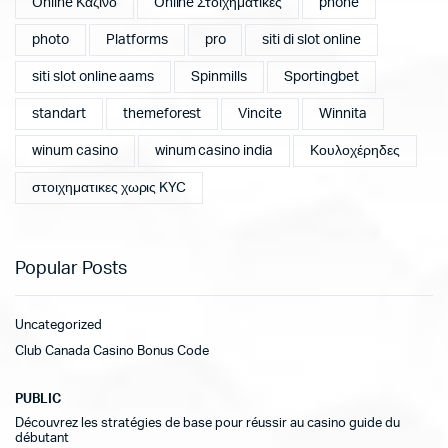
Online Καζίνο
Online Στοιχηματικές
phone
photo
Platforms
pro
siti di slot online
siti slot online aams
Spinmills
Sportingbet
standart
themeforest
Vincite
Winnita
winum casino
winum casino india
Κουλοχέρηδες
στοιχηματικες χωρις KYC
Popular Posts
Uncategorized
Club Canada Casino Bonus Code
PUBLIC
Découvrez les stratégies de base pour réussir au casino guide du
débutant