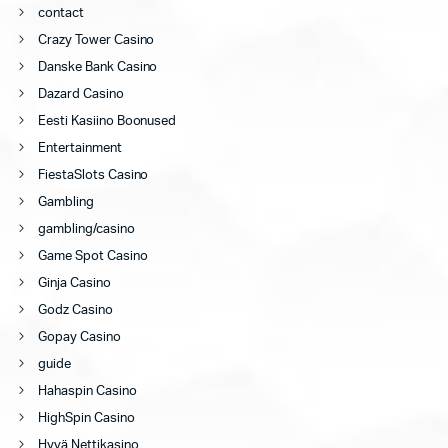
contact
Crazy Tower Сasino
Danske Bank Casino
Dazard Casino
Eesti Kasiino Boonused
Entertainment
FiestaSlots Casino
Gambling
gambling/casino
Game Spot Casino
Ginja Casino
Godz Casino
Gopay Casino
guide
Hahaspin Casino
HighSpin Casino
Hyvä Nettikasino