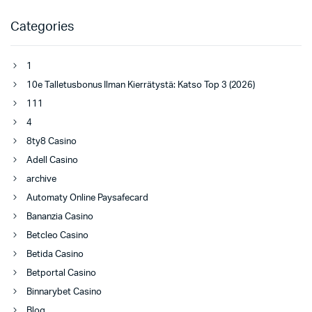
Categories
1
10e Talletusbonus Ilman Kierrätystä: Katso Top 3 (2026)
111
4
8ty8 Casino
Adell Casino
archive
Automaty Online Paysafecard
Bananzia Casino
Betcleo Casino
Betida Casino
Betportal Casino
Binnarybet Casino
Blog