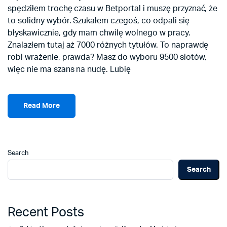
spędziłem trochę czasu w Betportal i muszę przyznać, że
to solidny wybór. Szukałem czegoś, co odpali się
błyskawicznie, gdy mam chwilę wolnego w pracy.
Znalazłem tutaj aż 7000 różnych tytułów. To naprawdę
robi wrażenie, prawda? Masz do wyboru 9500 slotów,
więc nie ma szans na nudę. Lubię
Read More
Search
Search
Recent Posts