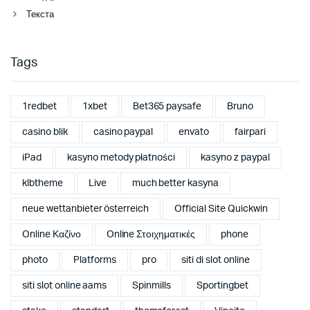
Текста
Tags
1redbet
1xbet
Bet365 paysafe
Bruno
casino blik
casino paypal
envato
fairpari
iPad
kasyno metody płatności
kasyno z paypal
klbtheme
Live
much better kasyna
neue wettanbieter österreich
Official Site Quickwin
Online Καζίνο
Online Στοιχηματικές
phone
photo
Platforms
pro
siti di slot online
siti slot online aams
Spinmills
Sportingbet