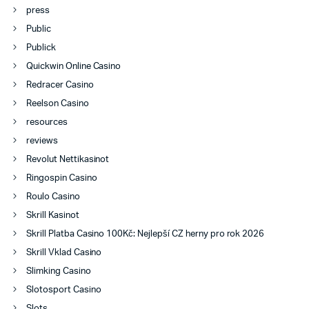
press
Public
Publick
Quickwin Online Casino
Redracer Casino
Reelson Casino
resources
reviews
Revolut Nettikasinot
Ringospin Casino
Roulo Casino
Skrill Kasinot
Skrill Platba Casino 100Kč: Nejlepší CZ herny pro rok 2026
Skrill Vklad Casino
Slimking Casino
Slotosport Casino
Slots