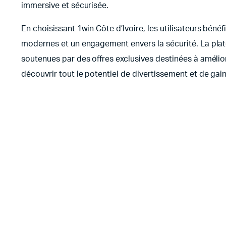
immersive et sécurisée.
En choisissant 1win Côte d’Ivoire, les utilisateurs béné
modernes et un engagement envers la sécurité. La platef
soutenues par des offres exclusives destinées à amélior
découvrir tout le potentiel de divertissement et de gai