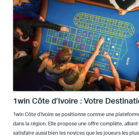
1win Côte d’Ivoire : Votre Destinat
1win Côte d’Ivoire se positionne comme une plateforme 
dans la région. Elle propose une offre complète, alliant
satisfaire aussi bien les novices que les joueurs les plu