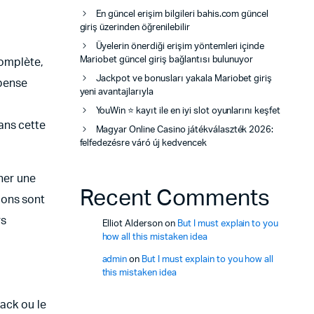
En güncel erişim bilgileri bahis.com güncel
giriş üzerinden öğrenilebilir
Üyelerin önerdiği erişim yöntemleri içinde
Mariobet güncel giriş bağlantısı bulunuyor
complète,
Jackpot ve bonusları yakala Mariobet giriş
spense
yeni avantajlarıyla
YouWin ⭐ kayıt ile en iyi slot oyunlarını keşfet
ans cette
Magyar Online Casino játékválaszték 2026:
felfedezésre váró új kedvencek
cher une
Recent Comments
ions sont
rs
Elliot Alderson
on
But I must explain to you
how all this mistaken idea
admin
on
But I must explain to you how all
this mistaken idea
jack ou le