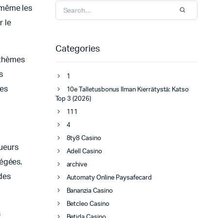
 même les
 le
Categories
x thèmes
s
1
des
10e Talletusbonus Ilman Kierrätystä: Katso
Top 3 (2026)
111
4
8ty8 Casino
oueurs
Adell Casino
tégées.
archive
des
Automaty Online Paysafecard
Bananzia Casino
Betcleo Casino
s
Betida Casino