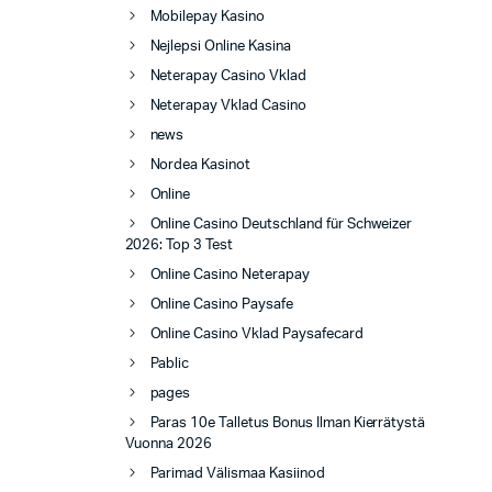
Mobilepay Kasino
Nejlepsi Online Kasina
Neterapay Casino Vklad
Neterapay Vklad Casino
news
Nordea Kasinot
Online
Online Casino Deutschland für Schweizer
2026: Top 3 Test
Online Casino Neterapay
Online Casino Paysafe
Online Casino Vklad Paysafecard
Pablic
pages
Paras 10e Talletus Bonus Ilman Kierrätystä
Vuonna 2026
Parimad Välismaa Kasiinod