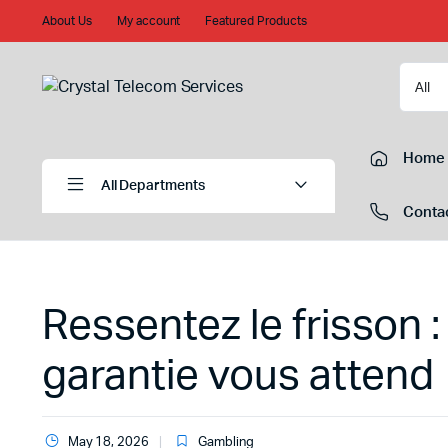
About Us
My account
Featured Products
Home
All Departments
Conta
Ressentez le frisson :
garantie vous attend
May 18, 2026
Gambling