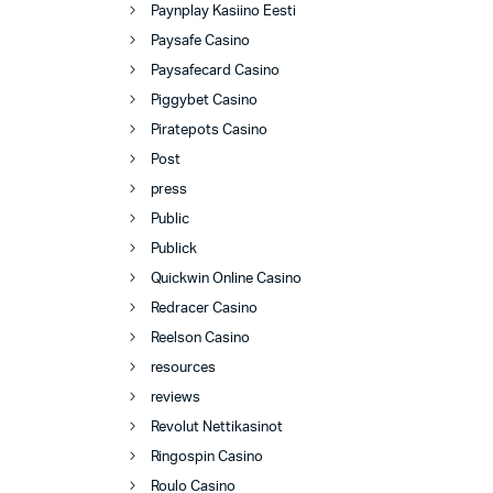
Paynplay Kasiino Eesti
Paysafe Casino
Paysafecard Casino
Piggybet Casino
Piratepots Casino
Post
press
Public
Publick
Quickwin Online Casino
Redracer Casino
Reelson Casino
resources
reviews
Revolut Nettikasinot
Ringospin Casino
Roulo Casino