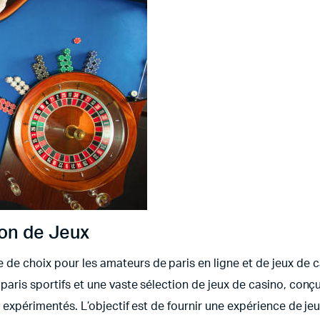
ion de Jeux
de choix pour les amateurs de paris en ligne et de jeux de 
 paris sportifs et une vaste sélection de jeux de casino, conç
s expérimentés. L’objectif est de fournir une expérience de je