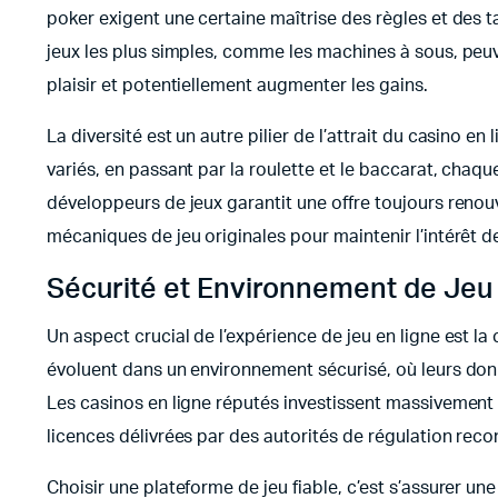
poker exigent une certaine maîtrise des règles et des
jeux les plus simples, comme les machines à sous, peu
plaisir et potentiellement augmenter les gains.
La diversité est un autre pilier de l’attrait du casino 
variés, en passant par la roulette et le baccarat, chaq
développeurs de jeux garantit une offre toujours renou
mécaniques de jeu originales pour maintenir l’intérêt d
Sécurité et Environnement de Jeu 
Un aspect crucial de l’expérience de jeu en ligne est la
évoluent dans un environnement sécurisé, où leurs donn
Les casinos en ligne réputés investissent massivemen
licences délivrées par des autorités de régulation rec
Choisir une plateforme de jeu fiable, c’est s’assurer un