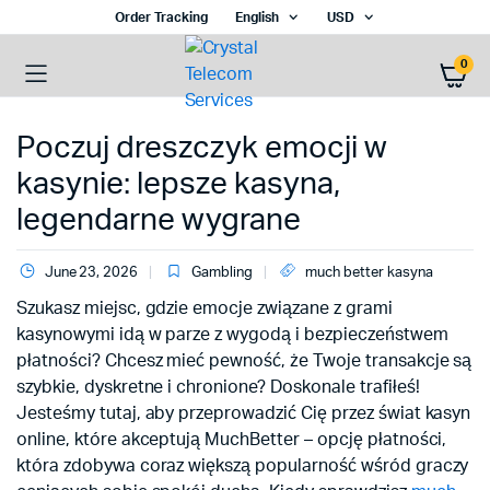
Order Tracking
English
USD
0
Poczuj dreszczyk emocji w
kasynie: lepsze kasyna,
legendarne wygrane
June 23, 2026
Gambling
much better kasyna
Szukasz miejsc, gdzie emocje związane z grami
kasynowymi idą w parze z wygodą i bezpieczeństwem
płatności? Chcesz mieć pewność, że Twoje transakcje są
szybkie, dyskretne i chronione? Doskonale trafiłeś!
Jesteśmy tutaj, aby przeprowadzić Cię przez świat kasyn
online, które akceptują MuchBetter – opcję płatności,
która zdobywa coraz większą popularność wśród graczy