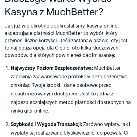
Kasyna z MuchBetter?
Jak już wielokrotnie podkreślaliśmy, kasyna online
akceptujące płatności MuchBetter to wybór, który
przynosi liczne korzyści. Jeśli zastanawiasz się, czy jest
to najlepsza opcja dla Ciebie, oto kilka kluczowych
powodów, dla których powinieneś dać im szansę:
Najwyższy Poziom Bezpieczeństwa:
MuchBetter
zapewnia zaawansowane protokoły bezpieczeństwa,
chroniąc Twoje środki i dane osobowe przed
nieautoryzowanym dostępem. Jest to jedna z
najbezpieczniejszych metod płatności dostępnych na
rynku gier online.
Szybkość i Wygoda Transakcji:
Zarówno wpłaty, jak i
wypłaty są realizowane błyskawicznie, co pozwala Ci