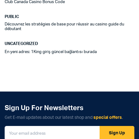
Club Canada Casino Bonus Code
PUBLIC
Découvrez les stratégies de base pour réussir au casino guide du
débutant
UNCATEGORIZED
En yeni adres: 1King giriş güncel bağlantısı burada
Sign Up For Newsletters
Get E-mail updates about our latest shop and
special offers
.
Sign Up