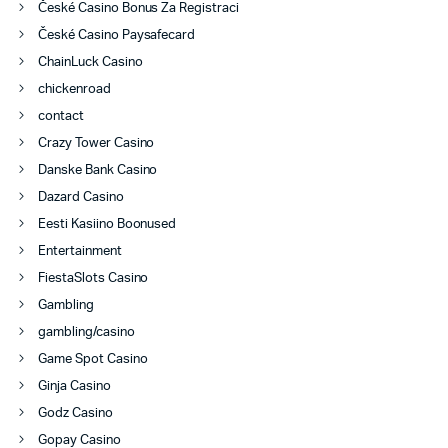
České Casino Bonus Za Registraci
České Casino Paysafecard
ChainLuck Casino
chickenroad
contact
Crazy Tower Сasino
Danske Bank Casino
Dazard Casino
Eesti Kasiino Boonused
Entertainment
FiestaSlots Casino
Gambling
gambling/casino
Game Spot Casino
Ginja Casino
Godz Casino
Gopay Casino