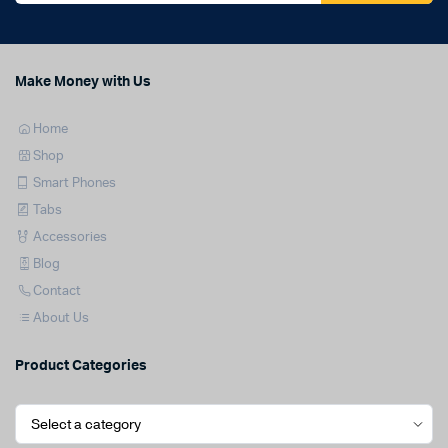
Make Money with Us
Home
Shop
Smart Phones
Tabs
Accessories
Blog
Contact
About Us
Product Categories