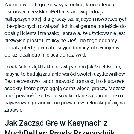
Zacznijmy od tego, że kasyna online, które oferują
płatności przez MuchBetter, stanowią jedną z
najlepszych opcji dla graczy szukających nowoczesnych
i bezpiecznych rozwiązań. Ich inteligentne podejście do
obsługi klienta i transakcji sprawia, że użytkowanie jest
niezwykle proste i intuicyjne. Jeśli do tego dodamy
bogatą ofertę gier i atrakcyjne bonusy, otrzymujemy
obraz idealnego miejsca do rozrywki.
To właśnie dzięki takim rozwiązaniom jak MuchBetter,
kasyna te budują zaufanie wśród swoich użytkowników.
Bezpieczeństwo i anonimowość transakcji to kluczowe
aspekty, które przyciągają coraz więcej graczy. Możesz
mieć pewność, że Twoje środki i dane są chronione na
najwyższym poziomie, co pozwala w pełni skupić się na
zabawie.
Jak Zacząć Grę w Kasynach z
MuchBetter: Prosty Przewodnik