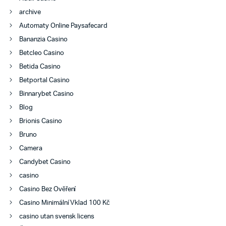
archive
Automaty Online Paysafecard
Bananzia Casino
Betcleo Casino
Betida Casino
Betportal Casino
Binnarybet Casino
Blog
Brionis Casino
Bruno
Camera
Candybet Casino
casino
Casino Bez Ověření
Casino Minimální Vklad 100 Kč
casino utan svensk licens