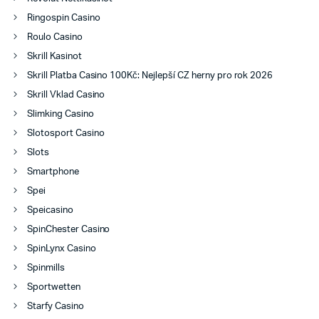
Ringospin Casino
Roulo Casino
Skrill Kasinot
Skrill Platba Casino 100Kč: Nejlepší CZ herny pro rok 2026
Skrill Vklad Casino
Slimking Casino
Slotosport Casino
Slots
Smartphone
Spei
Speicasino
SpinChester Casino
SpinLynx Casino
Spinmills
Sportwetten
Starfy Casino