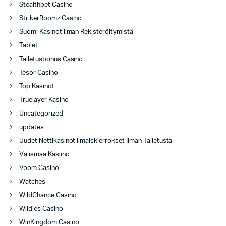
Stealthbet Casino
StrikerRoomz Casino
Suomi Kasinot Ilman Rekisteröitymistä
Tablet
Talletusbonus Casino
Tesor Casino
Top Kasinot
Truelayer Kasino
Uncategorized
updates
Uudet Nettikasinot Ilmaiskierrokset Ilman Talletusta
Välismaa Kasiino
Voom Casino
Watches
WildChance Casino
Wildies Casino
WinKingdom Casino