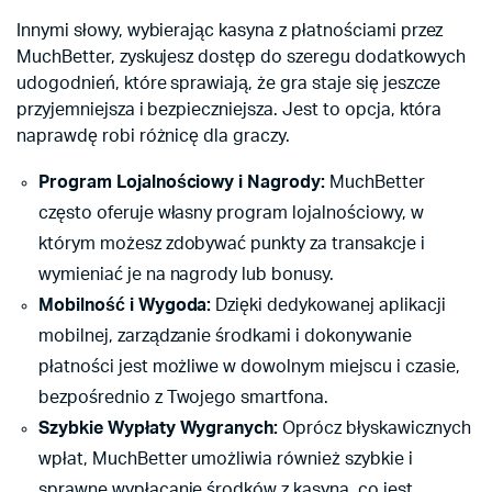
Innymi słowy, wybierając kasyna z płatnościami przez
MuchBetter, zyskujesz dostęp do szeregu dodatkowych
udogodnień, które sprawiają, że gra staje się jeszcze
przyjemniejsza i bezpieczniejsza. Jest to opcja, która
naprawdę robi różnicę dla graczy.
Program Lojalnościowy i Nagrody:
MuchBetter
często oferuje własny program lojalnościowy, w
którym możesz zdobywać punkty za transakcje i
wymieniać je na nagrody lub bonusy.
Mobilność i Wygoda:
Dzięki dedykowanej aplikacji
mobilnej, zarządzanie środkami i dokonywanie
płatności jest możliwe w dowolnym miejscu i czasie,
bezpośrednio z Twojego smartfona.
Szybkie Wypłaty Wygranych:
Oprócz błyskawicznych
wpłat, MuchBetter umożliwia również szybkie i
sprawne wypłacanie środków z kasyna, co jest