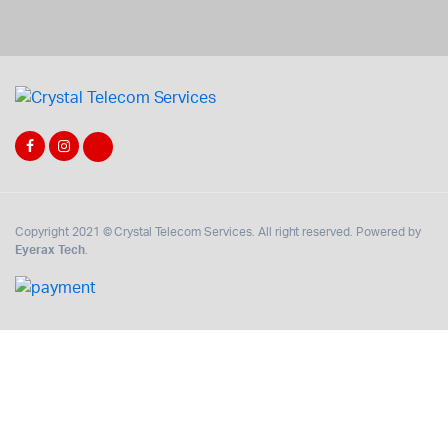
Copyright 2021 © Crystal Telecom Services. All right reserved. Powered by
Eyerax Tech
.