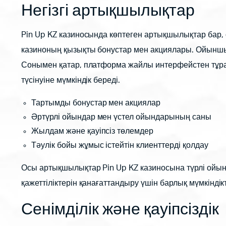
Негізгі артықшылықтар
Pin Up KZ казиносында көптеген артықшылықтар бар,
казиноның қызықты бонустар мен акциялары. Ойыншы
Сонымен қатар, платформа жайлы интерфейстен тұр
түсінуіне мүмкіндік береді.
Тартымды бонустар мен акциялар
Әртүрлі ойындар мен үстел ойындарының саны
Жылдам және қауіпсіз төлемдер
Тәулік бойы жұмыс істейтін клиенттерді қолдау
Осы артықшылықтар Pin Up KZ казиносына түрлі ойы
қажеттіліктерін қанағаттандыру үшін барлық мүмкіндік
Сенімділік және қауіпсіздік