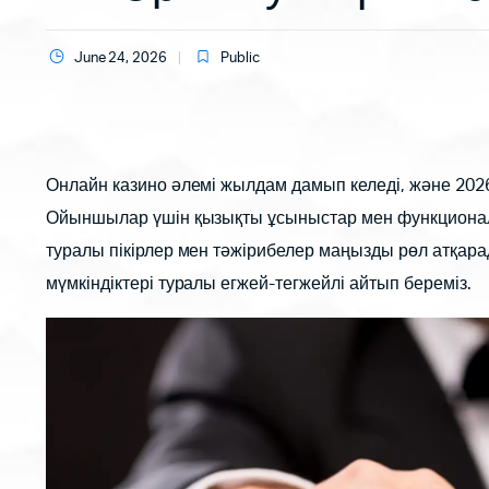
June 24, 2026
Public
Онлайн казино әлемі жылдам дамып келеді, және 2026
Ойыншылар үшін қызықты ұсыныстар мен функционал
туралы пікірлер мен тәжірибелер маңызды рөл атқара
мүмкіндіктері туралы егжей-тегжейлі айтып береміз.