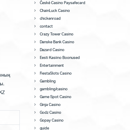
České Casino Paysafecard
ChainLuck Casino
chickenroad
contact
Crazy Tower Сasino
Danske Bank Casino
Dazard Casino
Eesti Kasiino Boonused
Entertainment
FiestaSlots Casino
шының
Gambling
ы.
gambling/casino
 KZ
Game Spot Casino
Ginja Casino
Godz Casino
Gopay Casino
guide