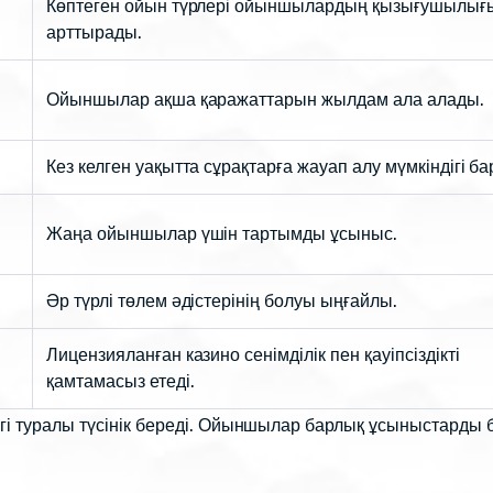
Көптеген ойын түрлері ойыншылардың қызығушылығ
арттырады.
Ойыншылар ақша қаражаттарын жылдам ала алады.
Кез келген уақытта сұрақтарға жауап алу мүмкіндігі ба
Жаңа ойыншылар үшін тартымды ұсыныс.
Әр түрлі төлем әдістерінің болуы ыңғайлы.
Лицензияланған казино сенімділік пен қауіпсіздікті
қамтамасыз етеді.
ілігі туралы түсінік береді. Ойыншылар барлық ұсыныстарды 