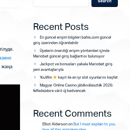
Search
Recent Posts
En güncel erişim bilgileri bahis.com güncel
giriş üzerinden öğrenilebilir
ілуде.
Üyelerin önerdiği erişim yöntemleri içinde
Mariobet güncel giriş bağlantısı bulunuyor
азино
Jackpot ve bonusları yakala Mariobet giriş
н жаңа
yeni avantajlarıyla
YouWin
kayıt ile en iyi slot oyunlarını keşfet
Magyar Online Casino játékválaszték 2026:
felfedezésre váró új kedvencek
Recent Comments
Elliot Alderson
on
But I must explain to you
how all this mistaken idea