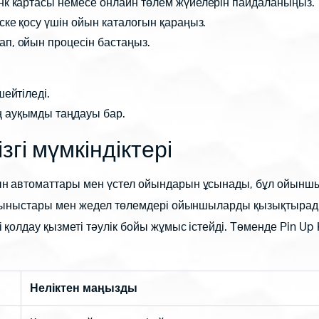
нк картасы немесе онлайн төлем жүйелерін пайдаланыңыз.
іске қосу үшін ойын каталогын қараңыз.
ап, ойын процесін бастаңыз.
ейтіледі.
 ауқымды таңдауы бар.
згі мүмкіндіктері
йын автоматтары мен үстел ойындарын ұсынады, бұл ойын
 ұсыныстары мен жедел төлемдері ойыншыларды қызықтырад
 қолдау қызметі тәулік бойы жұмыс істейді. Төменде Pin Up
Неліктен маңызды