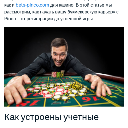
как и
bets-pinco.com
для казино. В этой статье мы
рассмотрим, как начать вашу букмекерскую карьеру с
Pinco – от регистрации до успешной игры.
Как устроены учетные