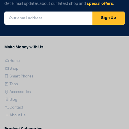
Get E-mail updates about our latest shop and
special offers
.
Sign Up
Make Money with Us
Home
Shop
Smart Phones
Tabs
Accessories
Blog
Contact
About Us
Product Categories