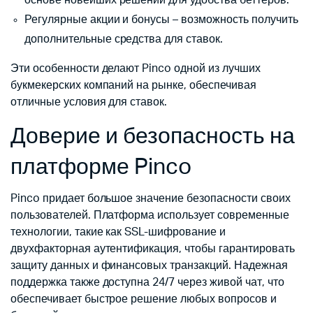
Регулярные акции и бонусы – возможность получить
дополнительные средства для ставок.
Эти особенности делают Pinco одной из лучших
букмекерских компаний на рынке, обеспечивая
отличные условия для ставок.
Доверие и безопасность на
платформе Pinco
Pinco придает большое значение безопасности своих
пользователей. Платформа использует современные
технологии, такие как SSL-шифрование и
двухфакторная аутентификация, чтобы гарантировать
защиту данных и финансовых транзакций. Надежная
поддержка также доступна 24/7 через живой чат, что
обеспечивает быстрое решение любых вопросов и