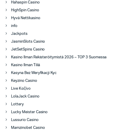
Hahaspin Casino
HighSpin Casino
Hyvä Nettikasino
info
Jackpots
JasminSlots Casino
JetSetSpins Casino
Kasino Ilman Rekisteröitymistä 2026 – TOP 3 Suomessa
Kasino Ilman Tiliä
Kasyna Bez Weryfikacji Kyc
Keyzino Casino
Live Καζίνο
LolaJack Casino
Lottery
Lucky Meister Casino
Lussurio Casino
Mamzinobet Casino