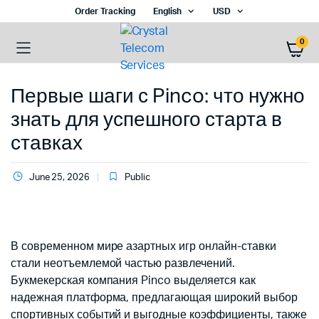
Order Tracking
English
USD
0
Первые шаги с Pinco: что нужно
знать для успешного старта в
ставках
June 25, 2026
Public
В современном мире азартных игр онлайн-ставки
стали неотъемлемой частью развлечений.
Букмекерская компания Pinco выделяется как
надежная платформа, предлагающая широкий выбор
спортивных событий и выгодные коэффициенты, также