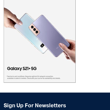
Sign Up For Newsletters