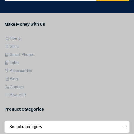
Make Money with Us
Home
Shop
Smart Phones
Tabs
Accessories
Blog
Contact
About Us
Product Categories