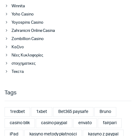
Winnita
Yoho Casino
Yoyospins Casino
Zahranicni Online Casina
Zombillion Casino
Καζίνο
Νέες Κυκλοφορίες
στοιχηματικες
Текста
Tags
1redbet
1xbet
Bet365 paysafe
Bruno
casino blik
casino paypal
envato
fairpari
iPad
kasyno metody płatności
kasyno z paypal