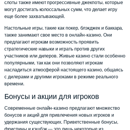
слоты также имеют прогрессивные джекпоты, которые
могут достигать колоссальных сумм, что делает игру
еще более захватывающей.
Настольные игры, такие как покер, блэкджек и баккара,
также занимают свое место в онлайн-казино. Они
предлагают игрокам возможность проявить
стратегические навыки и играть против других
участников или дилеров. Живые казино стали особенно
популярными, так как они позволяют игрокам
насладиться атмосферой настоящего казино, общаясь
с дилерами и другими игроками в режиме реального
времени.
Бонусы и акции для игроков
Современные онлайн-казино предлагают множество
бонусов и акций для привлечения новых игроков и
удержания существующих. Приветственные бонусы,
фриспины и кэшбэк — это лишь некоторые из