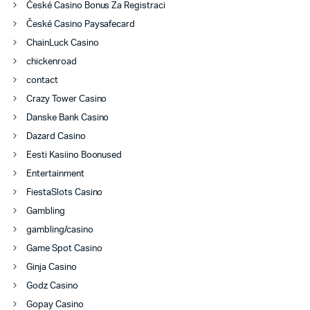
České Casino Bonus Za Registraci
České Casino Paysafecard
ChainLuck Casino
chickenroad
contact
Crazy Tower Сasino
Danske Bank Casino
Dazard Casino
Eesti Kasiino Boonused
Entertainment
FiestaSlots Casino
Gambling
gambling/casino
Game Spot Casino
Ginja Casino
Godz Casino
Gopay Casino