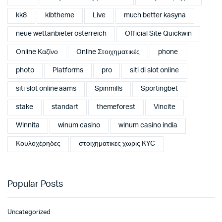
kk8
klbtheme
Live
much better kasyna
neue wettanbieter österreich
Official Site Quickwin
Online Καζίνο
Online Στοιχηματικές
phone
photo
Platforms
pro
siti di slot online
siti slot online aams
Spinmills
Sportingbet
stake
standart
themeforest
Vincite
Winnita
winum casino
winum casino india
Κουλοχέρηδες
στοιχηματικες χωρις KYC
Popular Posts
Uncategorized