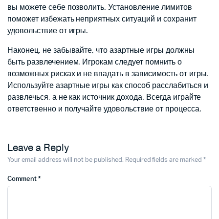
вы можете себе позволить. Установление лимитов
поможет избежать неприятных ситуаций и сохранит
удовольствие от игры.
Наконец, не забывайте, что азартные игры должны
быть развлечением. Игрокам следует помнить о
возможных рисках и не впадать в зависимость от игры.
Используйте азартные игры как способ расслабиться и
развлечься, а не как источник дохода. Всегда играйте
ответственно и получайте удовольствие от процесса.
Leave a Reply
Your email address will not be published.
Required fields are marked
*
Comment
*