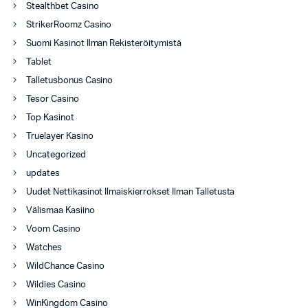
Stealthbet Casino
StrikerRoomz Casino
Suomi Kasinot Ilman Rekisteröitymistä
Tablet
Talletusbonus Casino
Tesor Casino
Top Kasinot
Truelayer Kasino
Uncategorized
updates
Uudet Nettikasinot Ilmaiskierrokset Ilman Talletusta
Välismaa Kasiino
Voom Casino
Watches
WildChance Casino
Wildies Casino
WinKingdom Casino