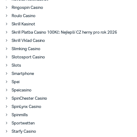
Ringospin Casino
Roulo Casino
Skrill Kasinot
Skrill Platba Casino 100Kč: Nejlepší CZ herny pro rok 2026
Skrill Vklad Casino
Slimking Casino
Slotosport Casino
Slots
Smartphone
Spei
Speicasino
SpinChester Casino
SpinLynx Casino
Spinmills
Sportwetten
Starfy Casino