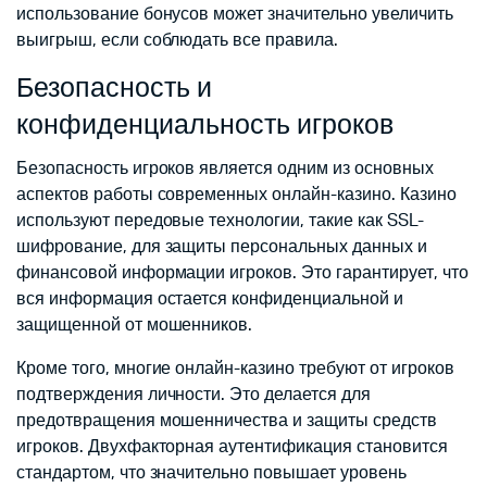
использование бонусов может значительно увеличить
выигрыш, если соблюдать все правила.
Безопасность и
конфиденциальность игроков
Безопасность игроков является одним из основных
аспектов работы современных онлайн-казино. Казино
используют передовые технологии, такие как SSL-
шифрование, для защиты персональных данных и
финансовой информации игроков. Это гарантирует, что
вся информация остается конфиденциальной и
защищенной от мошенников.
Кроме того, многие онлайн-казино требуют от игроков
подтверждения личности. Это делается для
предотвращения мошенничества и защиты средств
игроков. Двухфакторная аутентификация становится
стандартом, что значительно повышает уровень