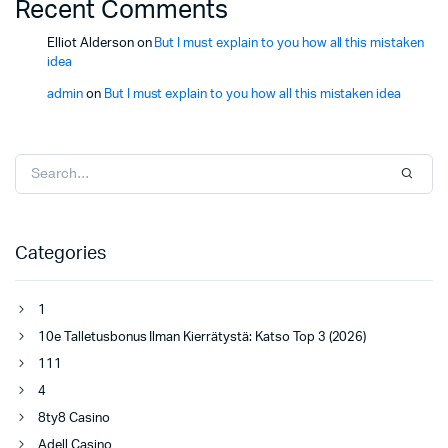
Recent Comments
Elliot Alderson
on
But I must explain to you how all this mistaken
idea
admin
on
But I must explain to you how all this mistaken idea
Categories
1
10e Talletusbonus Ilman Kierrätystä: Katso Top 3 (2026)
111
4
8ty8 Casino
Adell Casino