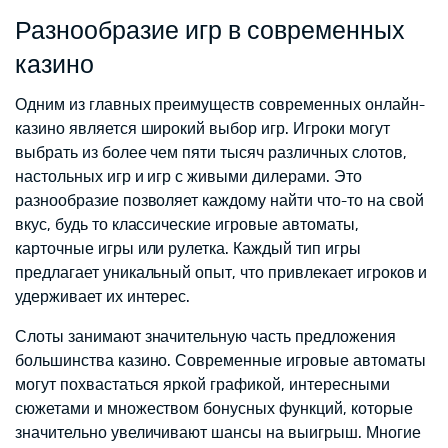
Разнообразие игр в современных
казино
Одним из главных преимуществ современных онлайн-
казино является широкий выбор игр. Игроки могут
выбрать из более чем пяти тысяч различных слотов,
настольных игр и игр с живыми дилерами. Это
разнообразие позволяет каждому найти что-то на свой
вкус, будь то классические игровые автоматы,
карточные игры или рулетка. Каждый тип игры
предлагает уникальный опыт, что привлекает игроков и
удерживает их интерес.
Слоты занимают значительную часть предложения
большинства казино. Современные игровые автоматы
могут похвастаться яркой графикой, интересными
сюжетами и множеством бонусных функций, которые
значительно увеличивают шансы на выигрыш. Многие