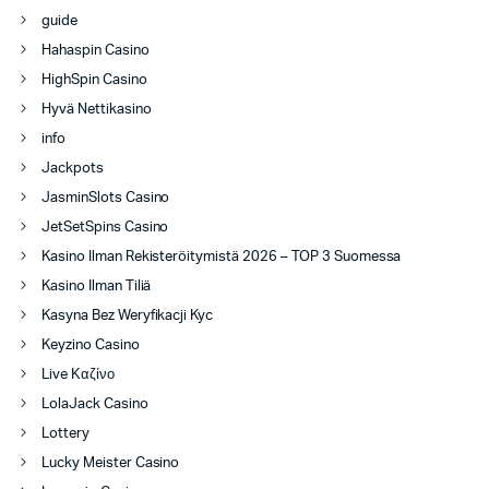
guide
Hahaspin Casino
HighSpin Casino
Hyvä Nettikasino
info
Jackpots
JasminSlots Casino
JetSetSpins Casino
Kasino Ilman Rekisteröitymistä 2026 – TOP 3 Suomessa
Kasino Ilman Tiliä
Kasyna Bez Weryfikacji Kyc
Keyzino Casino
Live Καζίνο
LolaJack Casino
Lottery
Lucky Meister Casino