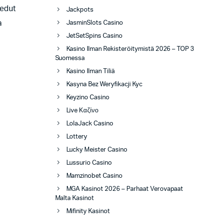
 edut
Jackpots
a
JasminSlots Casino
JetSetSpins Casino
Kasino Ilman Rekisteröitymistä 2026 – TOP 3
Suomessa
Kasino Ilman Tiliä
Kasyna Bez Weryfikacji Kyc
Keyzino Casino
Live Καζίνο
LolaJack Casino
Lottery
Lucky Meister Casino
Lussurio Casino
Mamzinobet Casino
MGA Kasinot 2026 – Parhaat Verovapaat
Malta Kasinot
Mifinity Kasinot