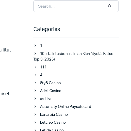
Categories
1
llitut
10e Talletusbonus Ilman Kierrätystä: Katso
Top 3 (2026)
111
4
8ty8 Casino
Adell Casino
oiset,
archive
Automaty Online Paysafecard
Bananzia Casino
Betcleo Casino
Betida Casino