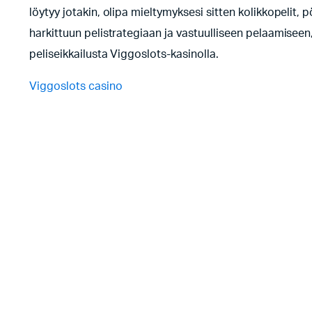
löytyy jotakin, olipa mieltymyksesi sitten kolikkopelit
harkittuun pelistrategiaan ja vastuulliseen pelaamisee
peliseikkailusta Viggoslots-kasinolla.
Viggoslots casino