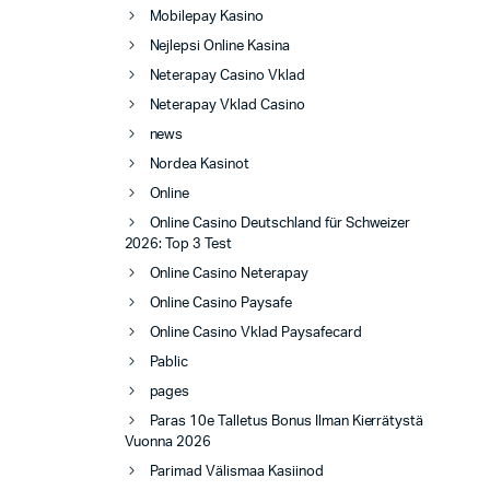
Mobilepay Kasino
Nejlepsi Online Kasina
Neterapay Casino Vklad
Neterapay Vklad Casino
news
Nordea Kasinot
Online
Online Casino Deutschland für Schweizer
2026: Top 3 Test
Online Casino Neterapay
Online Casino Paysafe
Online Casino Vklad Paysafecard
Pablic
pages
Paras 10e Talletus Bonus Ilman Kierrätystä
Vuonna 2026
Parimad Välismaa Kasiinod