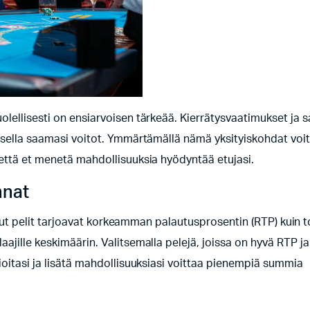
lellisesti on ensiarvoisen tärkeää. Kierrätysvaatimukset ja sa
uksella saamasi voitot. Ymmärtämällä nämä yksityiskohdat voit
 että et menetä mahdollisuuksia hyödyntää etujasi.
nnat
otkut pelit tarjoavat korkeamman palautusprosentin (RTP) kuin t
ajille keskimäärin. Valitsemalla pelejä, joissa on hyvä RTP ja
ioitasi ja lisätä mahdollisuuksiasi voittaa pienempiä summia