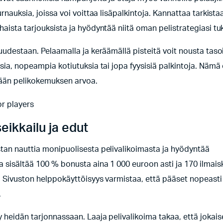
rnauksia, joissa voi voittaa lisäpalkintoja. Kannattaa tarkist
haista tarjouksista ja hyödyntää niitä oman pelistrategiasi tu
uudestaan. Pelaamalla ja keräämällä pisteitä voit nousta tasoi
ksia, nopeampia kotiutuksia tai jopa fyysisiä palkintoja. Nämä
ämään pelikokemuksen arvoa.
eikkailu ja edut
stan nauttia monipuolisesta pelivalikoimasta ja hyödyntää
a sisältää 100 % bonusta aina 1 000 euroon asti ja 170 ilmaisk
s. Sivuston helppokäyttöisyys varmistaa, että pääset nopeasti 
.
 heidän tarjonnassaan. Laaja pelivalikoima takaa, että jokais