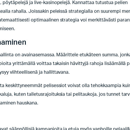
, pöytäpelejä ja live-kasinopelejä. Kannattaa tutustua pelien
ealla rahalla. Joissakin peleissä strategialla on suurempi mer
atemaattisesti optimaalinen strategia voi merkittävästi para
miseen.
laaminen
inhallinta on avainasemassa. Määrittele etukäteen summa, jonk
ioita yrittämällä voittaa takaisin hävittyjä rahoja lisäämällä 
yy viihteellisenä ja hallittavana.
utta keskittyneemmät pelisessiot voivat olla tehokkaampia kuin
uja, kuten talletusrajoituksia tai pelitaukoja, jos tunnet tarv
laaminen hauskana.
avat säännöllisiä kampanjoita ja etuja myös vanhoille pelaajil