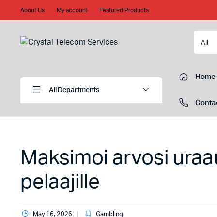
About Us
My account
Featured Products
Home
All Departments
Conta
Maksimoi arvosi uraa
pelaajille
May 16, 2026
Gambling