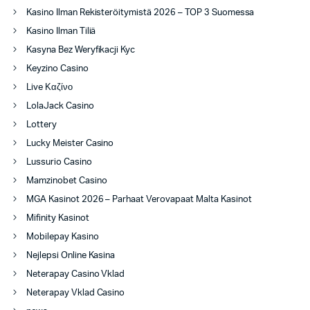
Kasino Ilman Rekisteröitymistä 2026 – TOP 3 Suomessa
Kasino Ilman Tiliä
Kasyna Bez Weryfikacji Kyc
Keyzino Casino
Live Καζίνο
LolaJack Casino
Lottery
Lucky Meister Casino
Lussurio Casino
Mamzinobet Casino
MGA Kasinot 2026 – Parhaat Verovapaat Malta Kasinot
Mifinity Kasinot
Mobilepay Kasino
Nejlepsi Online Kasina
Neterapay Casino Vklad
Neterapay Vklad Casino