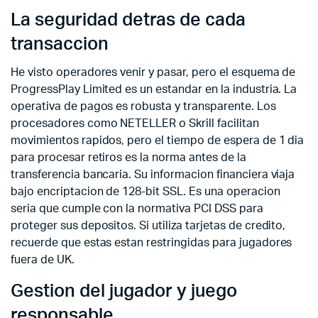
La seguridad detras de cada
transaccion
He visto operadores venir y pasar, pero el esquema de
ProgressPlay Limited es un estandar en la industria. La
operativa de pagos es robusta y transparente. Los
procesadores como NETELLER o Skrill facilitan
movimientos rapidos, pero el tiempo de espera de 1 dia
para procesar retiros es la norma antes de la
transferencia bancaria. Su informacion financiera viaja
bajo encriptacion de 128-bit SSL. Es una operacion
seria que cumple con la normativa PCI DSS para
proteger sus depositos. Si utiliza tarjetas de credito,
recuerde que estas estan restringidas para jugadores
fuera de UK.
Gestion del jugador y juego
responsable