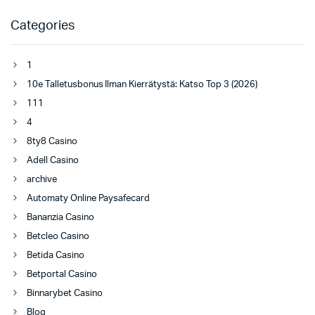
Categories
1
10e Talletusbonus Ilman Kierrätystä: Katso Top 3 (2026)
111
4
8ty8 Casino
Adell Casino
archive
Automaty Online Paysafecard
Bananzia Casino
Betcleo Casino
Betida Casino
Betportal Casino
Binnarybet Casino
Blog