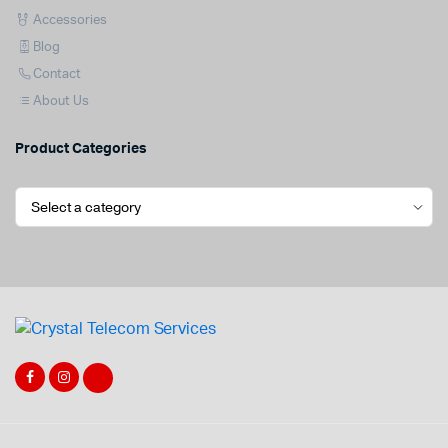
Accessories
Blog
Contact
About Us
Product Categories