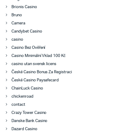
Brionis Casino
Bruno
Camera
Candybet Casino
casino
Casino Bez Ověření
Casino Minimální Vklad 100 Kč
casino utan svensk licens
České Casino Bonus Za Registraci
České Casino Paysafecard
ChainLuck Casino
chickenroad
contact
Crazy Tower Сasino
Danske Bank Casino
Dazard Casino