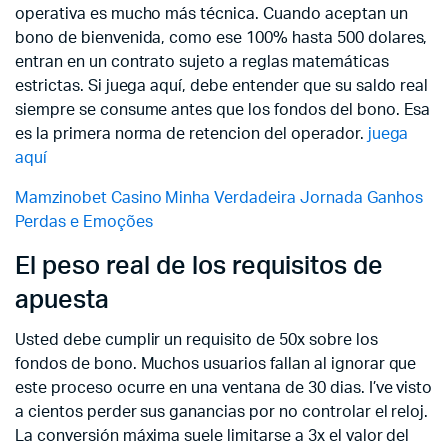
operativa es mucho más técnica. Cuando aceptan un
bono de bienvenida, como ese 100% hasta 500 dolares,
entran en un contrato sujeto a reglas matemáticas
estrictas. Si juega aquí, debe entender que su saldo real
siempre se consume antes que los fondos del bono. Esa
es la primera norma de retencion del operador.
juega
aquí
Mamzinobet Casino Minha Verdadeira Jornada Ganhos
Perdas e Emoções
El peso real de los requisitos de
apuesta
Usted debe cumplir un requisito de 50x sobre los
fondos de bono. Muchos usuarios fallan al ignorar que
este proceso ocurre en una ventana de 30 dias. I’ve visto
a cientos perder sus ganancias por no controlar el reloj.
La conversión máxima suele limitarse a 3x el valor del