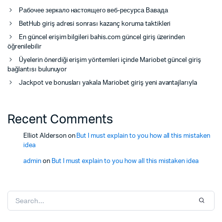
Рабочее зеркало настоящего веб-ресурса Вавада
BetHub giriş adresi sonrası kazanç koruma taktikleri
En güncel erişim bilgileri bahis.com güncel giriş üzerinden
öğrenilebilir
Üyelerin önerdiği erişim yöntemleri içinde Mariobet güncel giriş
bağlantısı bulunuyor
Jackpot ve bonusları yakala Mariobet giriş yeni avantajlarıyla
Recent Comments
Elliot Alderson
on
But I must explain to you how all this mistaken
idea
admin
on
But I must explain to you how all this mistaken idea