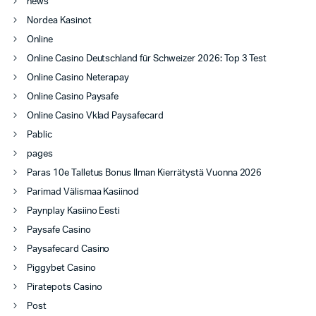
news
Nordea Kasinot
Online
Online Casino Deutschland für Schweizer 2026: Top 3 Test
Online Casino Neterapay
Online Casino Paysafe
Online Casino Vklad Paysafecard
Pablic
pages
Paras 10e Talletus Bonus Ilman Kierrätystä Vuonna 2026
Parimad Välismaa Kasiinod
Paynplay Kasiino Eesti
Paysafe Casino
Paysafecard Casino
Piggybet Casino
Piratepots Casino
Post