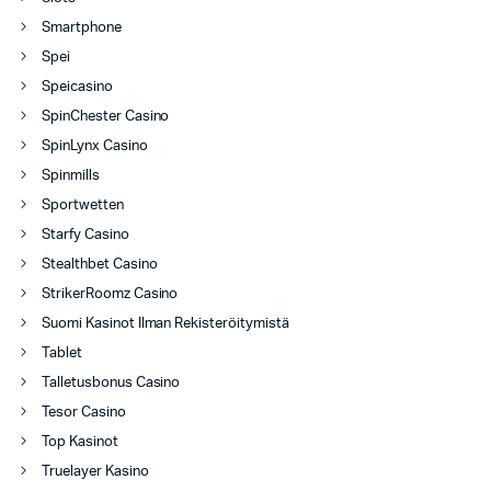
Smartphone
Spei
Speicasino
SpinChester Casino
SpinLynx Casino
Spinmills
Sportwetten
Starfy Casino
Stealthbet Casino
StrikerRoomz Casino
Suomi Kasinot Ilman Rekisteröitymistä
Tablet
Talletusbonus Casino
Tesor Casino
Top Kasinot
Truelayer Kasino