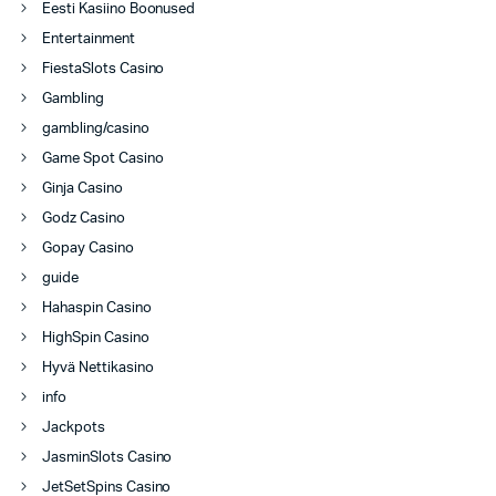
Eesti Kasiino Boonused
Entertainment
FiestaSlots Casino
Gambling
gambling/casino
Game Spot Casino
Ginja Casino
Godz Casino
Gopay Casino
guide
Hahaspin Casino
HighSpin Casino
Hyvä Nettikasino
info
Jackpots
JasminSlots Casino
JetSetSpins Casino