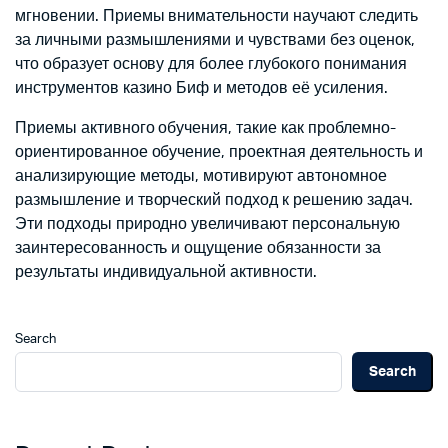
мгновении. Приемы внимательности научают следить
за личными размышлениями и чувствами без оценок,
что образует основу для более глубокого понимания
инструментов казино Биф и методов её усиления.
Приемы активного обучения, такие как проблемно-
ориентированное обучение, проектная деятельность и
анализирующие методы, мотивируют автономное
размышление и творческий подход к решению задач.
Эти подходы природно увеличивают персональную
заинтересованность и ощущение обязанности за
результаты индивидуальной активности.
Search
Search