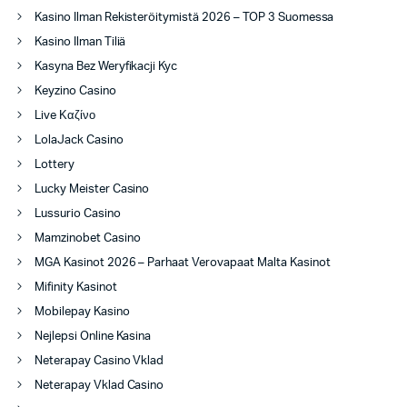
Kasino Ilman Rekisteröitymistä 2026 – TOP 3 Suomessa
Kasino Ilman Tiliä
Kasyna Bez Weryfikacji Kyc
Keyzino Casino
Live Καζίνο
LolaJack Casino
Lottery
Lucky Meister Casino
Lussurio Casino
Mamzinobet Casino
MGA Kasinot 2026 – Parhaat Verovapaat Malta Kasinot
Mifinity Kasinot
Mobilepay Kasino
Nejlepsi Online Kasina
Neterapay Casino Vklad
Neterapay Vklad Casino