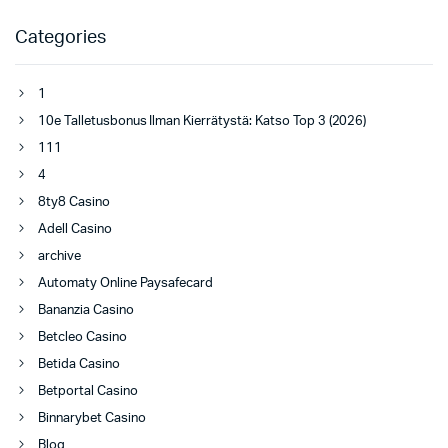
Categories
1
10e Talletusbonus Ilman Kierrätystä: Katso Top 3 (2026)
111
4
8ty8 Casino
Adell Casino
archive
Automaty Online Paysafecard
Bananzia Casino
Betcleo Casino
Betida Casino
Betportal Casino
Binnarybet Casino
Blog