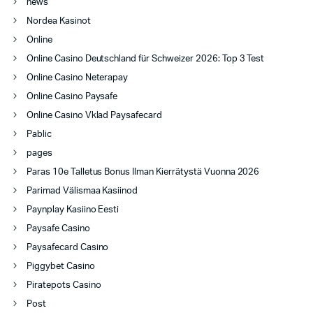
news
Nordea Kasinot
Online
Online Casino Deutschland für Schweizer 2026: Top 3 Test
Online Casino Neterapay
Online Casino Paysafe
Online Casino Vklad Paysafecard
Pablic
pages
Paras 10e Talletus Bonus Ilman Kierrätystä Vuonna 2026
Parimad Välismaa Kasiinod
Paynplay Kasiino Eesti
Paysafe Casino
Paysafecard Casino
Piggybet Casino
Piratepots Casino
Post