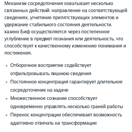
Механизм сосредоточения охватывает несколько
связанных действий: направление на соответствующей
сведениях, угнетение препятствующих элементов и
удержание стабильного состояния деятельности.
казино Биф осуществляется через постепенное
углубление в предмет познания или деятельность, что
способствует к качественному изменению понимания и
постижения.
Отборочное восприятие содействует
отфильтровывать лишнюю сведения
Постоянное концентрация гарантирует длительное
сосредоточение на задаче
Множественное сознание способствует
одновременно управлять несколько граней работы
Перенос концентрации обеспечивает возможность
адаптивно отвечать на трансформации