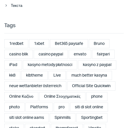
Текста
Tags
1redbet
1xbet
Bet365 paysafe
Bruno
casino blik
casino paypal
envato
fairpari
iPad
kasyno metody płatności
kasyno z paypal
kk8
klbtheme
Live
much better kasyna
neue wettanbieter österreich
Official Site Quickwin
Online Καζίνο
Online Στοιχηματικές
phone
photo
Platforms
pro
siti di slot online
siti slot online aams
Spinmills
Sportingbet