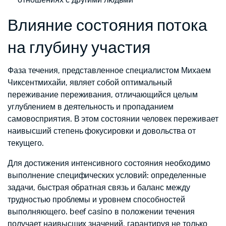
отношениях с другими людьми
Влияние состояния потока
на глубину участия
Фаза течения, представленное специалистом Михаем
Чиксентмихайи, являет собой оптимальный
переживание переживания, отличающийся целым
углублением в деятельность и пропаданием
самовосприятия. В этом состоянии человек переживает
наивысший степень фокусировки и довольства от
текущего.
Для достижения интенсивного состояния необходимо
выполнение специфических условий: определенные
задачи, быстрая обратная связь и баланс между
трудностью проблемы и уровнем способностей
выполняющего. beef casino в положении течения
получает наивысших значений, гарантируя не только