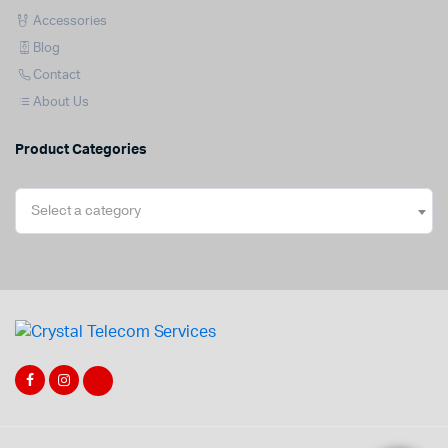
Accessories
Blog
Contact
About Us
Product Categories
Select a category