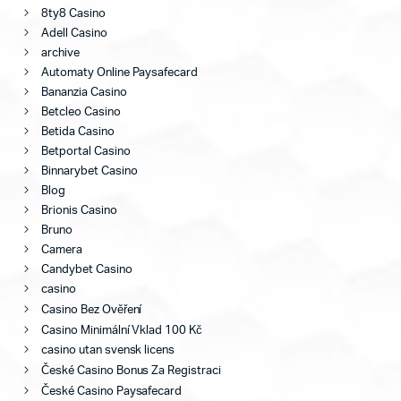
8ty8 Casino
Adell Casino
archive
Automaty Online Paysafecard
Bananzia Casino
Betcleo Casino
Betida Casino
Betportal Casino
Binnarybet Casino
Blog
Brionis Casino
Bruno
Camera
Candybet Casino
casino
Casino Bez Ověření
Casino Minimální Vklad 100 Kč
casino utan svensk licens
České Casino Bonus Za Registraci
České Casino Paysafecard