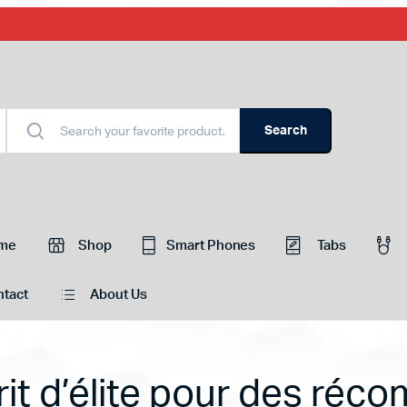
Search
me
Shop
Smart Phones
Tabs
tact
About Us
rit d’élite pour des réc