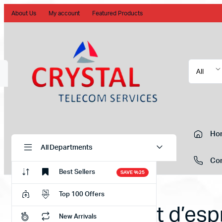
About Us
My account
Featured Products
Ho
All Departments
Con
Best Sellers
SAVE %25
Top 100 Offers
Débloquez l’état d’esp
New Arrivals