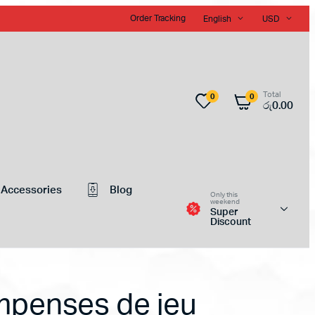
Order Tracking
English
USD
Total
0
0
රු
0.00
Accessories
Blog
Only this
weekend
Super
Discount
ompenses de jeu