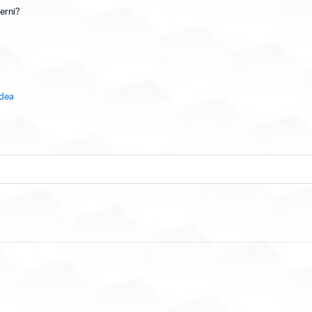
erni?
idea