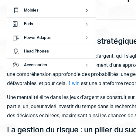
imbattables
Mobiles
Buds
May 18, 2026
Gambling
Power Adapter
Adopter une perspective stratégique
Head Phones
Pour exceller dans le domaine des jeux d’argent, qu’il s’ag
chance. La clé réside dans le développement d’une approch
Accessories
une compréhension approfondie des probabilités, une gest
défavorables, et pour cela,
1 win
est une plateforme reco
Une mentalité élite dans les jeux d’argent se construit 
partie, un joueur avisé investit du temps dans la recherch
des décisions éclairées, maximisant ainsi les chances de s
La gestion du risque : un pilier du s