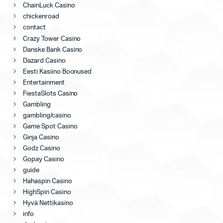
ChainLuck Casino
chickenroad
contact
Crazy Tower Сasino
Danske Bank Casino
Dazard Casino
Eesti Kasiino Boonused
Entertainment
FiestaSlots Casino
Gambling
gambling/casino
Game Spot Casino
Ginja Casino
Godz Casino
Gopay Casino
guide
Hahaspin Casino
HighSpin Casino
Hyvä Nettikasino
info