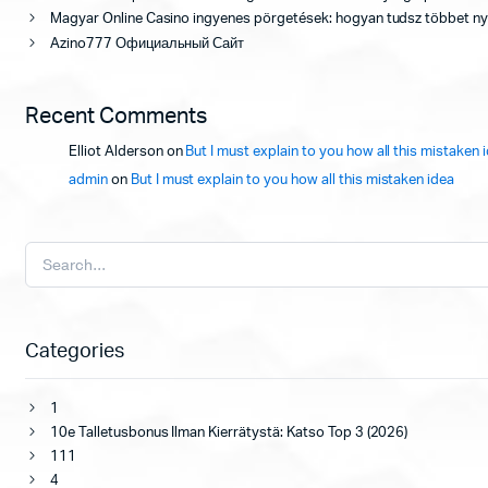
Magyar Online Casino ingyenes pörgetések: hogyan tudsz többet ny
Azino777 Официальный Сайт
Recent Comments
Elliot Alderson
on
But I must explain to you how all this mistaken 
admin
on
But I must explain to you how all this mistaken idea
Categories
1
10e Talletusbonus Ilman Kierrätystä: Katso Top 3 (2026)
111
4