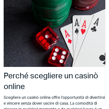
Perché scegliere un casinò
online
Scegliere un casinò online offre l’opportunità di divertirsi
e vincere senza dover uscire di casa. La comodità di