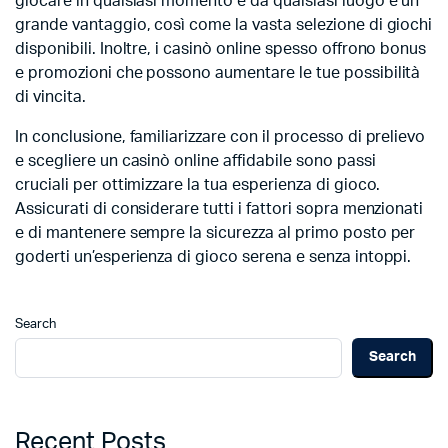
giocare in qualsiasi momento e da qualsiasi luogo è un
grande vantaggio, così come la vasta selezione di giochi
disponibili. Inoltre, i casinò online spesso offrono bonus
e promozioni che possono aumentare le tue possibilità
di vincita.
In conclusione, familiarizzare con il processo di prelievo
e scegliere un casinò online affidabile sono passi
cruciali per ottimizzare la tua esperienza di gioco.
Assicurati di considerare tutti i fattori sopra menzionati
e di mantenere sempre la sicurezza al primo posto per
goderti un’esperienza di gioco serena e senza intoppi.
Search
Search
Recent Posts