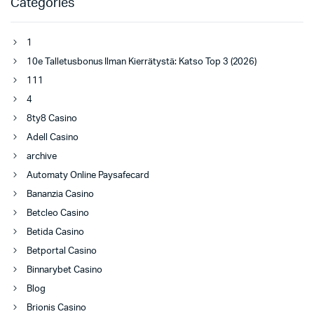
Categories
1
10e Talletusbonus Ilman Kierrätystä: Katso Top 3 (2026)
111
4
8ty8 Casino
Adell Casino
archive
Automaty Online Paysafecard
Bananzia Casino
Betcleo Casino
Betida Casino
Betportal Casino
Binnarybet Casino
Blog
Brionis Casino