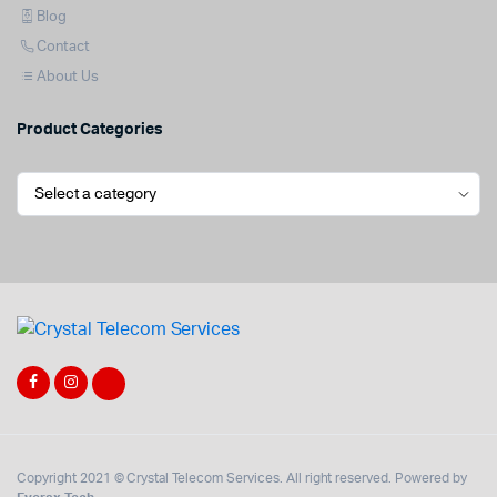
Blog
Contact
About Us
Product Categories
Copyright 2021 © Crystal Telecom Services. All right reserved. Powered by