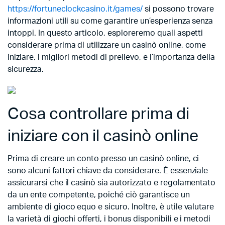
https://fortuneclockcasino.it/games/
si possono trovare
informazioni utili su come garantire un’esperienza senza
intoppi. In questo articolo, esploreremo quali aspetti
considerare prima di utilizzare un casinò online, come
iniziare, i migliori metodi di prelievo, e l’importanza della
sicurezza.
Cosa controllare prima di
iniziare con il casinò online
Prima di creare un conto presso un casinò online, ci
sono alcuni fattori chiave da considerare. È essenziale
assicurarsi che il casinò sia autorizzato e regolamentato
da un ente competente, poiché ciò garantisce un
ambiente di gioco equo e sicuro. Inoltre, è utile valutare
la varietà di giochi offerti, i bonus disponibili e i metodi