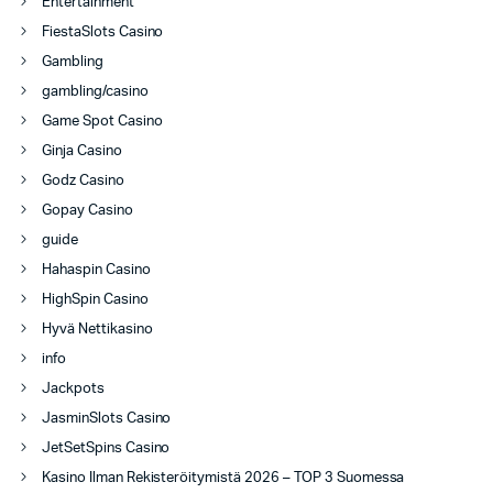
Entertainment
FiestaSlots Casino
Gambling
gambling/casino
Game Spot Casino
Ginja Casino
Godz Casino
Gopay Casino
guide
Hahaspin Casino
HighSpin Casino
Hyvä Nettikasino
info
Jackpots
JasminSlots Casino
JetSetSpins Casino
Kasino Ilman Rekisteröitymistä 2026 – TOP 3 Suomessa