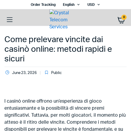
Order Tracking
English
USD
0
Come prelevare vincite dai
casinò online: metodi rapidi e
sicuri
June 23, 2026
Public
I casinò online offrono un’esperienza di gioco
entusiasmante e la possibilità di vincere premi
significativi. Tuttavia, per molti giocatori, il momento più
atteso è il ritiro delle vincite. Comprendere i metodi
disponibili per prelevare le vincite è fondamentale, e su