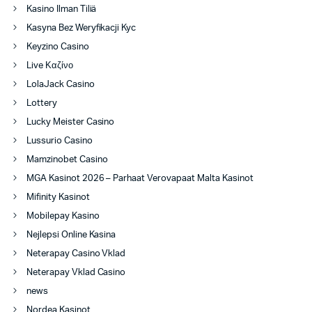
Kasino Ilman Tiliä
Kasyna Bez Weryfikacji Kyc
Keyzino Casino
Live Καζίνο
LolaJack Casino
Lottery
Lucky Meister Casino
Lussurio Casino
Mamzinobet Casino
MGA Kasinot 2026 – Parhaat Verovapaat Malta Kasinot
Mifinity Kasinot
Mobilepay Kasino
Nejlepsi Online Kasina
Neterapay Casino Vklad
Neterapay Vklad Casino
news
Nordea Kasinot