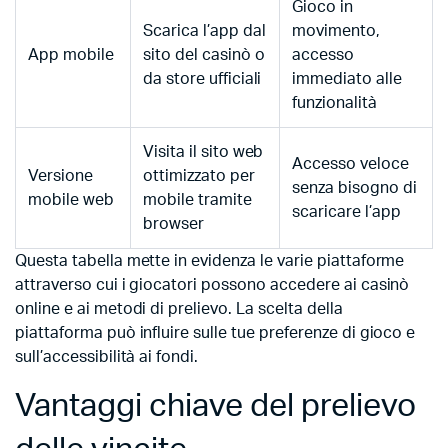
Gioco in
Scarica l’app dal
movimento,
App mobile
sito del casinò o
accesso
da store ufficiali
immediato alle
funzionalità
Visita il sito web
Accesso veloce
Versione
ottimizzato per
senza bisogno di
mobile web
mobile tramite
scaricare l’app
browser
Questa tabella mette in evidenza le varie piattaforme
attraverso cui i giocatori possono accedere ai casinò
online e ai metodi di prelievo. La scelta della
piattaforma può influire sulle tue preferenze di gioco e
sull’accessibilità ai fondi.
Vantaggi chiave del prelievo