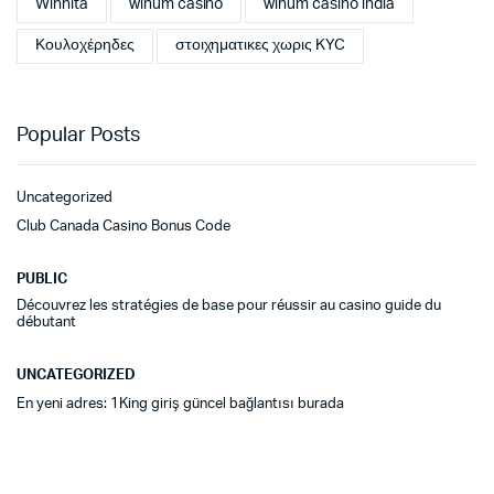
Winnita
winum casino
winum casino india
Κουλοχέρηδες
στοιχηματικες χωρις KYC
Popular Posts
Uncategorized
Club Canada Casino Bonus Code
PUBLIC
Découvrez les stratégies de base pour réussir au casino guide du
débutant
UNCATEGORIZED
En yeni adres: 1King giriş güncel bağlantısı burada