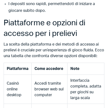
I depositi sono rapidi, permettendoti di iniziare a
giocare subito dopo.
Piattaforme e opzioni di
accesso per i prelievi
La scelta della piattaforma e dei metodi di accesso ai
prelievi è cruciale per un’esperienza di gioco fluida. Ecco
una tabella che confronta diverse opzioni disponibili:
Piattaforma
Come accedere
Note
Interfaccia
Casinò
Accedi tramite
completa, adatta
online
browser web sul
per giochi su
desktop
computer
larga scala