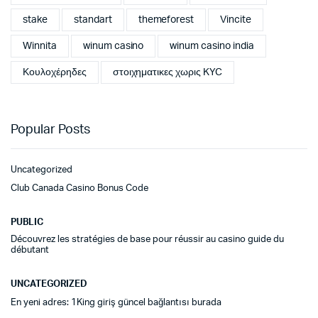
stake
standart
themeforest
Vincite
Winnita
winum casino
winum casino india
Κουλοχέρηδες
στοιχηματικες χωρις KYC
Popular Posts
Uncategorized
Club Canada Casino Bonus Code
PUBLIC
Découvrez les stratégies de base pour réussir au casino guide du
débutant
UNCATEGORIZED
En yeni adres: 1King giriş güncel bağlantısı burada