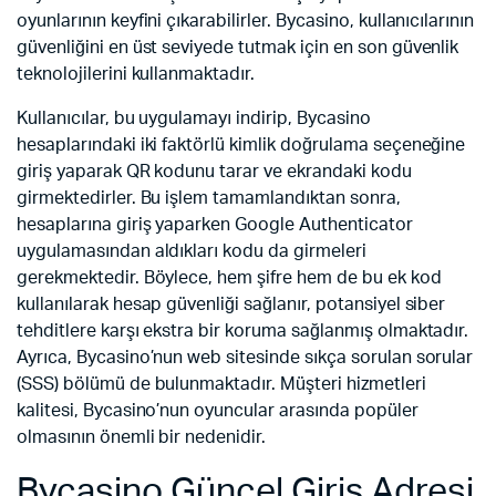
oyunlarının keyfini çıkarabilirler. Bycasino, kullanıcılarının
güvenliğini en üst seviyede tutmak için en son güvenlik
teknolojilerini kullanmaktadır.
Kullanıcılar, bu uygulamayı indirip, Bycasino
hesaplarındaki iki faktörlü kimlik doğrulama seçeneğine
giriş yaparak QR kodunu tarar ve ekrandaki kodu
girmektedirler. Bu işlem tamamlandıktan sonra,
hesaplarına giriş yaparken Google Authenticator
uygulamasından aldıkları kodu da girmeleri
gerekmektedir. Böylece, hem şifre hem de bu ek kod
kullanılarak hesap güvenliği sağlanır, potansiyel siber
tehditlere karşı ekstra bir koruma sağlanmış olmaktadır.
Ayrıca, Bycasino’nun web sitesinde sıkça sorulan sorular
(SSS) bölümü de bulunmaktadır. Müşteri hizmetleri
kalitesi, Bycasino’nun oyuncular arasında popüler
olmasının önemli bir nedenidir.
Bycasino Güncel Giriş Adresi