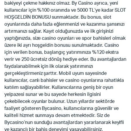
bakiyeyi çekme hakkınız olmaz. By Casino ayrıca, yeni
kullanıcılar için %100 oranında ve 5000 TL’ye kadar SLOT
HOŞGELDİN BONUSU sunmaktadır. Bu bonus, slot
oyunlarında daha fazla eğlenmenizi ve kazanma şansınızı
artırmanızı sağlar. Kayıt olduğunuzda ve ilk girişinizi
yaptığınızda, size casino oyunları ve spor bahisleri olmak
üzere iki ayrı hoşgeldin bonusu sunulmaktadır. Casino
için verilen bonus, başlangıç yatırımınıza %120 ekstra
verir ve 250 ücretsiz dönüş hediye eder. Bu avantajlardan
faydalanabilmek için ilk olarak yatırımınızı
gerçekleştirmeniz şarttır. Mobil uyum sayesinde
kullanıcılar, canlı bahisler ve casino oyunlarına rahatlıkla
katılım sağlayabilirler. Kullanıcılarına geniş bir oyun
yelpazesi sunar ve bu sayede herkesin ilgisini
çekebilecek oyunlar bulunur. Uzun yıllardır sektörde
faaliyet gösteren Bycasino, kullanıcılarına güvenilir ve
kaliteli hizmet sunmaya devam etmektedir. Siz de
Bycasino’nun sunduğu avantajlardan yararlanarak keyifli
ve kazançlı bir bahis deneyimi yaşayabilirsiniz.