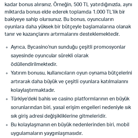
kadar bonus alırsınız. Örneğin, 500 TL yatırdığınızda, aynı
miktarda bonus elde ederek toplamda 1.000 TL’lik bir
bakiyeye sahip olursunuz. Bu bonus, oyuncuların
oyunlara daha yüksek bir bütçeyle başlamalarına olanak
tanır ve kazançlarını artırmalarını desteklemektedir.
Ayrıca, Bycasino’nun sunduğu çeşitli promosyonlar
sayesinde oyuncular sürekli olarak
ödüllendirilmektedir.
Yatırım bonusu, kullanıcıların oyun oynama bütçelerini
artırarak daha büyük ve çeşitli oyunlara katılmalarını
kolaylaştırmaktadır.
Türkiye’deki bahis ve casino platformlarının en büyük
sorunlarından biri, yasal erişim engelleri nedeniyle sık
sık giriş adresi değişikliklerine gitmeleridir.
Bu kolaylaşmanın en büyük nedenlerinden biri, mobil
uygulamaların yaygınlaşmasıdır.