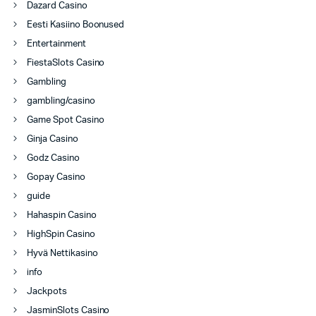
Dazard Casino
Eesti Kasiino Boonused
Entertainment
FiestaSlots Casino
Gambling
gambling/casino
Game Spot Casino
Ginja Casino
Godz Casino
Gopay Casino
guide
Hahaspin Casino
HighSpin Casino
Hyvä Nettikasino
info
Jackpots
JasminSlots Casino