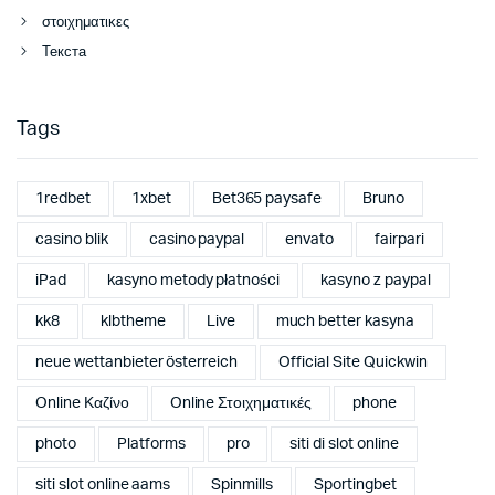
στοιχηματικες
Текста
Tags
1redbet
1xbet
Bet365 paysafe
Bruno
casino blik
casino paypal
envato
fairpari
iPad
kasyno metody płatności
kasyno z paypal
kk8
klbtheme
Live
much better kasyna
neue wettanbieter österreich
Official Site Quickwin
Online Καζίνο
Online Στοιχηματικές
phone
photo
Platforms
pro
siti di slot online
siti slot online aams
Spinmills
Sportingbet