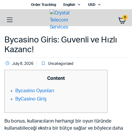
Order Tracking
English
USD
0
Bycasino Giris: Guvenli ve Hızlı
Kazanc!
July 8, 2026
Uncategorized
Content
Bycasino Oyunları
ByCasino Giriş
Bu bonus, kullanıcıların herhangi bir oyun türünde
kullanabileceği ekstra bir bütçe sağlar ve böylece daha