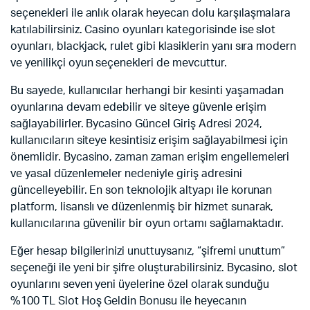
seçenekleri ile anlık olarak heyecan dolu karşılaşmalara
katılabilirsiniz. Casino oyunları kategorisinde ise slot
oyunları, blackjack, rulet gibi klasiklerin yanı sıra modern
ve yenilikçi oyun seçenekleri de mevcuttur.
Bu sayede, kullanıcılar herhangi bir kesinti yaşamadan
oyunlarına devam edebilir ve siteye güvenle erişim
sağlayabilirler. Bycasino Güncel Giriş Adresi 2024,
kullanıcıların siteye kesintisiz erişim sağlayabilmesi için
önemlidir. Bycasino, zaman zaman erişim engellemeleri
ve yasal düzenlemeler nedeniyle giriş adresini
güncelleyebilir. En son teknolojik altyapı ile korunan
platform, lisanslı ve düzenlenmiş bir hizmet sunarak,
kullanıcılarına güvenilir bir oyun ortamı sağlamaktadır.
Eğer hesap bilgilerinizi unuttuysanız, “şifremi unuttum”
seçeneği ile yeni bir şifre oluşturabilirsiniz. Bycasino, slot
oyunlarını seven yeni üyelerine özel olarak sunduğu
%100 TL Slot Hoş Geldin Bonusu ile heyecanın