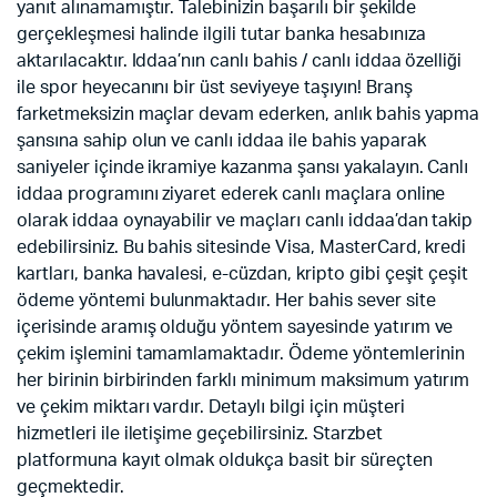
yanıt alınamamıştır. Talebinizin başarılı bir şekilde
gerçekleşmesi halinde ilgili tutar banka hesabınıza
aktarılacaktır. Iddaa’nın canlı bahis / canlı iddaa özelliği
ile spor heyecanını bir üst seviyeye taşıyın! Branş
farketmeksizin maçlar devam ederken, anlık bahis yapma
şansına sahip olun ve canlı iddaa ile bahis yaparak
saniyeler içinde ikramiye kazanma şansı yakalayın. Canlı
iddaa programını ziyaret ederek canlı maçlara online
olarak iddaa oynayabilir ve maçları canlı iddaa’dan takip
edebilirsiniz. Bu bahis sitesinde Visa, MasterCard, kredi
kartları, banka havalesi, e-cüzdan, kripto gibi çeşit çeşit
ödeme yöntemi bulunmaktadır. Her bahis sever site
içerisinde aramış olduğu yöntem sayesinde yatırım ve
çekim işlemini tamamlamaktadır. Ödeme yöntemlerinin
her birinin birbirinden farklı minimum maksimum yatırım
ve çekim miktarı vardır. Detaylı bilgi için müşteri
hizmetleri ile iletişime geçebilirsiniz. Starzbet
platformuna kayıt olmak oldukça basit bir süreçten
geçmektedir.