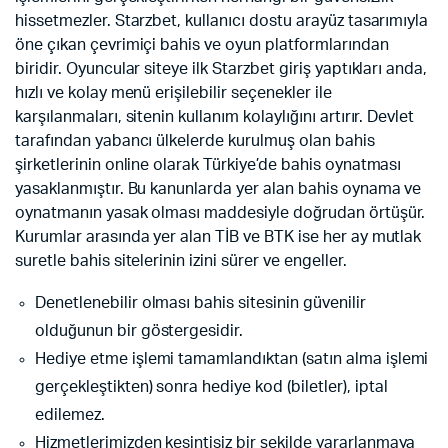
hissetmezler. Starzbet, kullanıcı dostu arayüz tasarımıyla
öne çıkan çevrimiçi bahis ve oyun platformlarından
biridir. Oyuncular siteye ilk Starzbet giriş yaptıkları anda,
hızlı ve kolay menü erişilebilir seçenekler ile
karşılanmaları, sitenin kullanım kolaylığını artırır. Devlet
tarafından yabancı ülkelerde kurulmuş olan bahis
şirketlerinin online olarak Türkiye’de bahis oynatması
yasaklanmıştır. Bu kanunlarda yer alan bahis oynama ve
oynatmanın yasak olması maddesiyle doğrudan örtüşür.
Kurumlar arasında yer alan TİB ve BTK ise her ay mutlak
suretle bahis sitelerinin izini sürer ve engeller.
Denetlenebilir olması bahis sitesinin güvenilir
olduğunun bir göstergesidir.
Hediye etme işlemi tamamlandıktan (satın alma işlemi
gerçekleştikten) sonra hediye kod (biletler), iptal
edilemez.
Hizmetlerimizden kesintisiz bir şekilde yararlanmaya