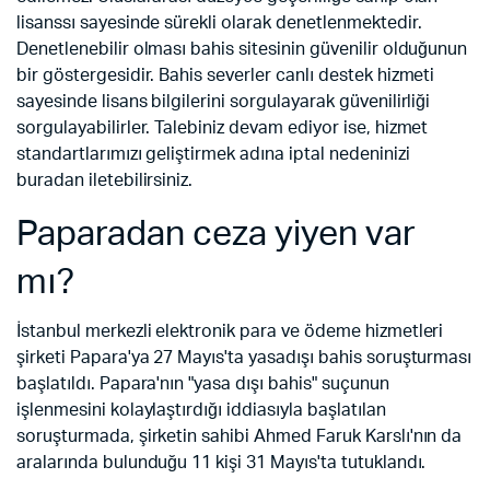
lisanssı sayesinde sürekli olarak denetlenmektedir.
Denetlenebilir olması bahis sitesinin güvenilir olduğunun
bir göstergesidir. Bahis severler canlı destek hizmeti
sayesinde lisans bilgilerini sorgulayarak güvenilirliği
sorgulayabilirler. Talebiniz devam ediyor ise, hizmet
standartlarımızı geliştirmek adına iptal nedeninizi
buradan iletebilirsiniz.
Paparadan ceza yiyen var
mı?
İstanbul merkezli elektronik para ve ödeme hizmetleri
şirketi Papara'ya 27 Mayıs'ta yasadışı bahis soruşturması
başlatıldı. Papara'nın "yasa dışı bahis" suçunun
işlenmesini kolaylaştırdığı iddiasıyla başlatılan
soruşturmada, şirketin sahibi Ahmed Faruk Karslı'nın da
aralarında bulunduğu 11 kişi 31 Mayıs'ta tutuklandı.