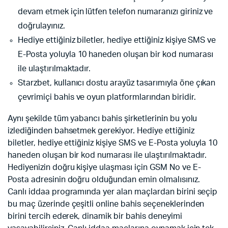
devam etmek için lütfen telefon numaranızı giriniz ve
doğrulayınız.
Hediye ettiğiniz biletler, hediye ettiğiniz kişiye SMS ve
E-Posta yoluyla 10 haneden oluşan bir kod numarası
ile ulaştırılmaktadır.
Starzbet, kullanıcı dostu arayüz tasarımıyla öne çıkan
çevrimiçi bahis ve oyun platformlarından biridir.
Aynı şekilde tüm yabancı bahis şirketlerinin bu yolu
izlediğinden bahsetmek gerekiyor. Hediye ettiğiniz
biletler, hediye ettiğiniz kişiye SMS ve E-Posta yoluyla 10
haneden oluşan bir kod numarası ile ulaştırılmaktadır.
Hediyenizin doğru kişiye ulaşması için GSM No ve E-
Posta adresinin doğru olduğundan emin olmalısınız.
Canlı iddaa programında yer alan maçlardan birini seçip
bu maç üzerinde çeşitli online bahis seçeneklerinden
birini tercih ederek, dinamik bir bahis deneyimi