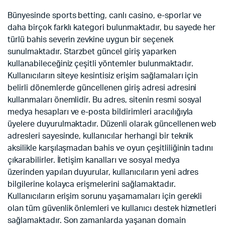
Bünyesinde sports betting, canlı casino, e-sporlar ve
daha birçok farklı kategori bulunmaktadır, bu sayede her
türlü bahis severin zevkine uygun bir seçenek
sunulmaktadır. Starzbet güncel giriş yaparken
kullanabileceğiniz çeşitli yöntemler bulunmaktadır.
Kullanıcıların siteye kesintisiz erişim sağlamaları için
belirli dönemlerde güncellenen giriş adresi adresini
kullanmaları önemlidir. Bu adres, sitenin resmi sosyal
medya hesapları ve e-posta bildirimleri aracılığıyla
üyelere duyurulmaktadır. Düzenli olarak güncellenen web
adresleri sayesinde, kullanıcılar herhangi bir teknik
aksilikle karşılaşmadan bahis ve oyun çeşitliliğinin tadını
çıkarabilirler. İletişim kanalları ve sosyal medya
üzerinden yapılan duyurular, kullanıcıların yeni adres
bilgilerine kolayca erişmelerini sağlamaktadır.
Kullanıcıların erişim sorunu yaşamamaları için gerekli
olan tüm güvenlik önlemleri ve kullanıcı destek hizmetleri
sağlamaktadır. Son zamanlarda yaşanan domain