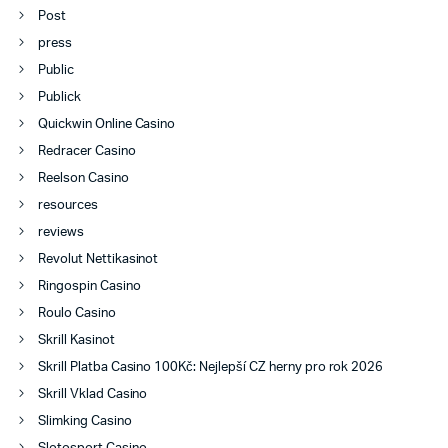
Post
press
Public
Publick
Quickwin Online Casino
Redracer Casino
Reelson Casino
resources
reviews
Revolut Nettikasinot
Ringospin Casino
Roulo Casino
Skrill Kasinot
Skrill Platba Casino 100Kč: Nejlepší CZ herny pro rok 2026
Skrill Vklad Casino
Slimking Casino