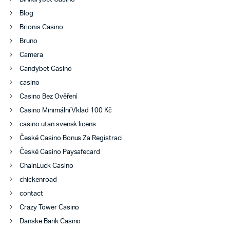
Blog
Brionis Casino
Bruno
Camera
Candybet Casino
casino
Casino Bez Ověření
Casino Minimální Vklad 100 Kč
casino utan svensk licens
České Casino Bonus Za Registraci
České Casino Paysafecard
ChainLuck Casino
chickenroad
contact
Crazy Tower Сasino
Danske Bank Casino