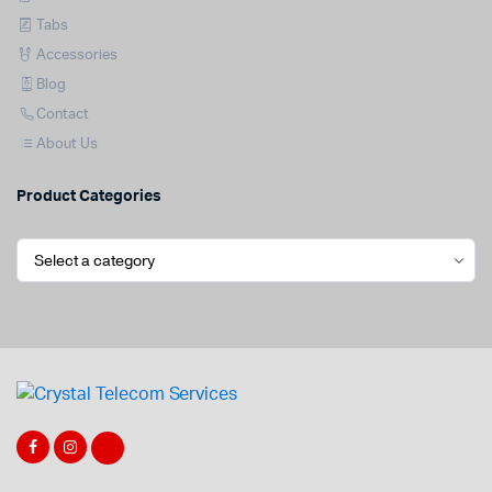
Tabs
Accessories
Blog
Contact
About Us
Product Categories