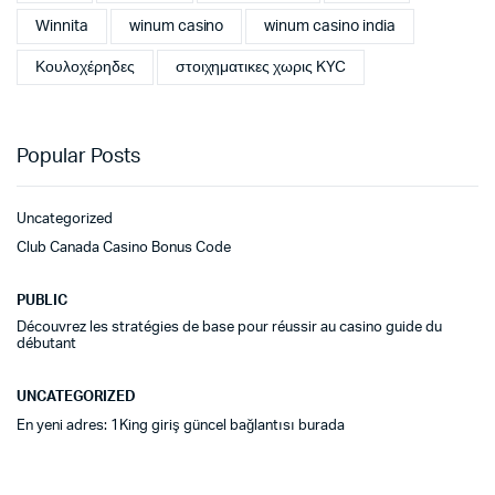
Winnita
winum casino
winum casino india
Κουλοχέρηδες
στοιχηματικες χωρις KYC
Popular Posts
Uncategorized
Club Canada Casino Bonus Code
PUBLIC
Découvrez les stratégies de base pour réussir au casino guide du
débutant
UNCATEGORIZED
En yeni adres: 1King giriş güncel bağlantısı burada