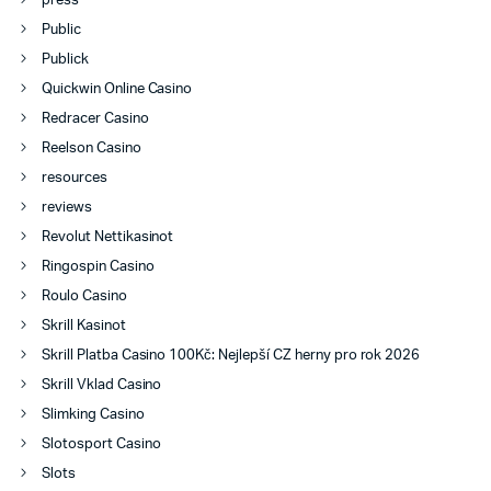
press
Public
Publick
Quickwin Online Casino
Redracer Casino
Reelson Casino
resources
reviews
Revolut Nettikasinot
Ringospin Casino
Roulo Casino
Skrill Kasinot
Skrill Platba Casino 100Kč: Nejlepší CZ herny pro rok 2026
Skrill Vklad Casino
Slimking Casino
Slotosport Casino
Slots