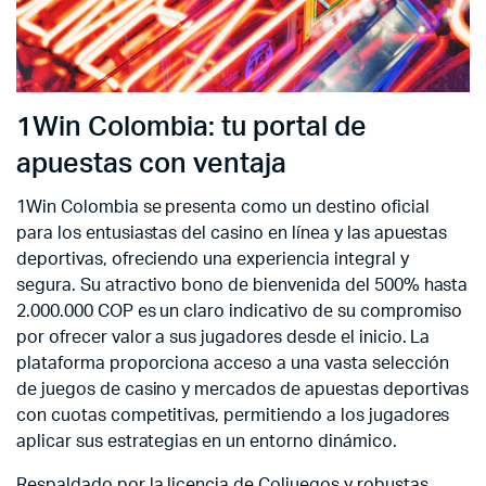
1Win Colombia: tu portal de
apuestas con ventaja
1Win Colombia se presenta como un destino oficial
para los entusiastas del casino en línea y las apuestas
deportivas, ofreciendo una experiencia integral y
segura. Su atractivo bono de bienvenida del 500% hasta
2.000.000 COP es un claro indicativo de su compromiso
por ofrecer valor a sus jugadores desde el inicio. La
plataforma proporciona acceso a una vasta selección
de juegos de casino y mercados de apuestas deportivas
con cuotas competitivas, permitiendo a los jugadores
aplicar sus estrategias en un entorno dinámico.
Respaldado por la licencia de Coljuegos y robustas