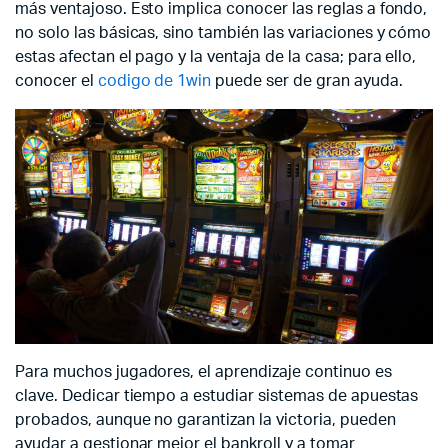
más ventajoso. Esto implica conocer las reglas a fondo,
no solo las básicas, sino también las variaciones y cómo
estas afectan el pago y la ventaja de la casa; para ello,
conocer el
codigo de 1win
puede ser de gran ayuda.
Para muchos jugadores, el aprendizaje continuo es
clave. Dedicar tiempo a estudiar sistemas de apuestas
probados, aunque no garantizan la victoria, pueden
ayudar a gestionar mejor el bankroll y a tomar