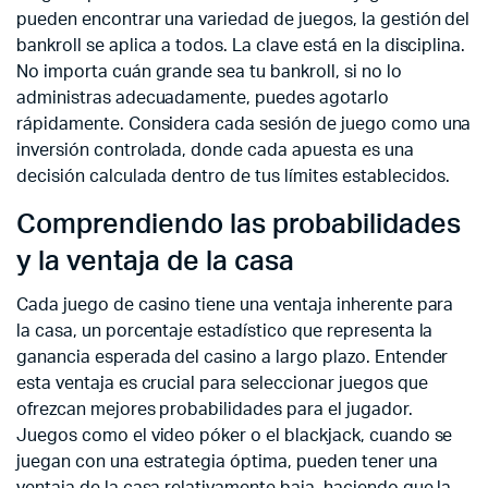
pueden encontrar una variedad de juegos, la gestión del
bankroll se aplica a todos. La clave está en la disciplina.
No importa cuán grande sea tu bankroll, si no lo
administras adecuadamente, puedes agotarlo
rápidamente. Considera cada sesión de juego como una
inversión controlada, donde cada apuesta es una
decisión calculada dentro de tus límites establecidos.
Comprendiendo las probabilidades
y la ventaja de la casa
Cada juego de casino tiene una ventaja inherente para
la casa, un porcentaje estadístico que representa la
ganancia esperada del casino a largo plazo. Entender
esta ventaja es crucial para seleccionar juegos que
ofrezcan mejores probabilidades para el jugador.
Juegos como el video póker o el blackjack, cuando se
juegan con una estrategia óptima, pueden tener una