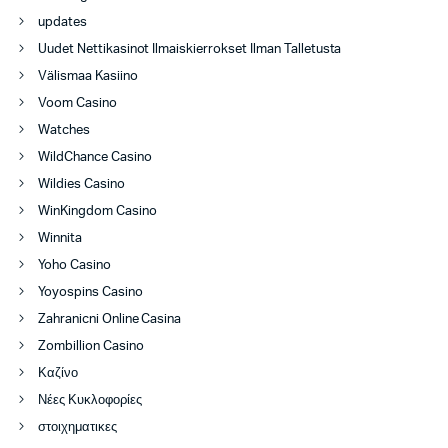
updates
Uudet Nettikasinot Ilmaiskierrokset Ilman Talletusta
Välismaa Kasiino
Voom Casino
Watches
WildChance Casino
Wildies Casino
WinKingdom Casino
Winnita
Yoho Casino
Yoyospins Casino
Zahranicni Online Casina
Zombillion Casino
Καζίνο
Νέες Κυκλοφορίες
στοιχηματικες