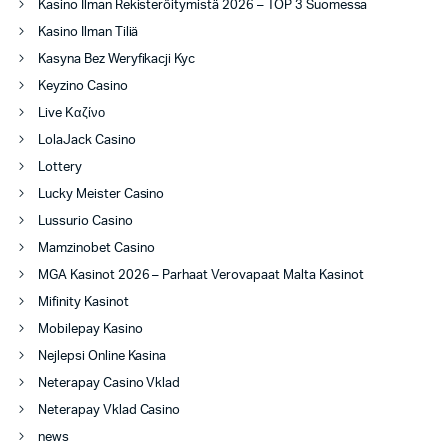
Kasino Ilman Rekisteröitymistä 2026 – TOP 3 Suomessa
Kasino Ilman Tiliä
Kasyna Bez Weryfikacji Kyc
Keyzino Casino
Live Καζίνο
LolaJack Casino
Lottery
Lucky Meister Casino
Lussurio Casino
Mamzinobet Casino
MGA Kasinot 2026 – Parhaat Verovapaat Malta Kasinot
Mifinity Kasinot
Mobilepay Kasino
Nejlepsi Online Kasina
Neterapay Casino Vklad
Neterapay Vklad Casino
news