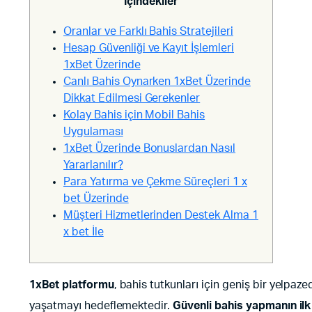
İçindekiler
Oranlar ve Farklı Bahis Stratejileri
Hesap Güvenliği ve Kayıt İşlemleri
1xBet Üzerinde
Canlı Bahis Oynarken 1xBet Üzerinde
Dikkat Edilmesi Gerekenler
Kolay Bahis için Mobil Bahis
Uygulaması
1xBet Üzerinde Bonuslardan Nasıl
Yararlanılır?
Para Yatırma ve Çekme Süreçleri 1 x
bet Üzerinde
Müşteri Hizmetlerinden Destek Alma 1
x bet İle
1xBet platformu
, bahis tutkunları için geniş bir yelpaz
yaşatmayı hedeflemektedir.
Güvenli bahis yapmanın ilk