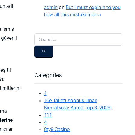
un adil
admin
on
But I must explain to you
how all this mistaken idea
elişmiş
 güvenli
eşitli
Categories
ara
imitlerini
1
10e Talletusbonus Ilman
Kierrätystä: Katso Top 3 (2026)
nma
111
lerine
4
ıcılar
8ty8 Casino