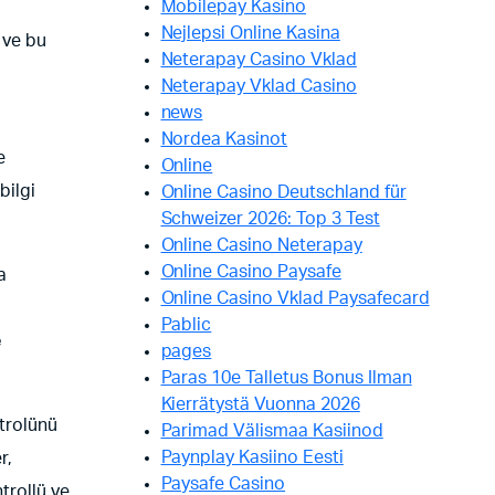
Mobilepay Kasino
Nejlepsi Online Kasina
 ve bu
Neterapay Casino Vklad
Neterapay Vklad Casino
news
Nordea Kasinot
e
Online
bilgi
Online Casino Deutschland für
Schweizer 2026: Top 3 Test
Online Casino Neterapay
Online Casino Paysafe
a
Online Casino Vklad Paysafecard
Pablic
e
pages
Paras 10e Talletus Bonus Ilman
Kierrätystä Vuonna 2026
ntrolünü
Parimad Välismaa Kasiinod
Paynplay Kasiino Eesti
r,
Paysafe Casino
trollü ve