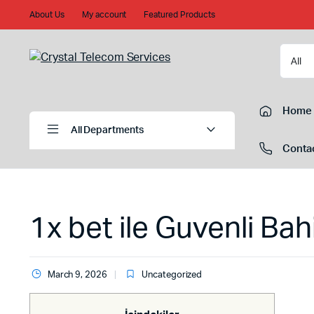
About Us
My account
Featured Products
Home
All Departments
Conta
1x bet ile Guvenli Ba
March 9, 2026
Uncategorized