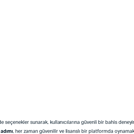
ede seçenekler sunarak, kullanıcılarına güvenli bir bahis deney
 adımı
, her zaman güvenilir ve lisanslı bir platformda oynamakt