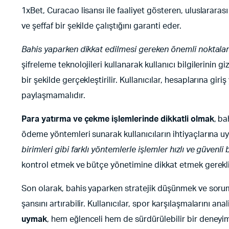
1xBet, Curacao lisansı ile faaliyet gösteren, uluslararası
ve şeffaf bir şekilde çalıştığını garanti eder.
Bahis yaparken dikkat edilmesi gereken önemli noktalarda
şifreleme teknolojileri kullanarak kullanıcı bilgilerinin gizl
bir şekilde gerçekleştirilir. Kullanıcılar, hesaplarına gir
paylaşmamalıdır.
Para yatırma ve çekme işlemlerinde dikkatli olmak
, ba
ödeme yöntemleri sunarak kullanıcıların ihtiyaçlarına u
birimleri gibi farklı yöntemlerle işlemler hızlı ve güvenli b
kontrol etmek ve bütçe yönetimine dikkat etmek gerekli
Son olarak, bahis yaparken stratejik düşünmek ve sor
şansını artırabilir. Kullanıcılar, spor karşılaşmalarını an
uymak
, hem eğlenceli hem de sürdürülebilir bir deneyim