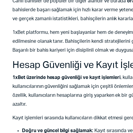
Canlı bahisler de popüler bir diğer alandır ve burada
or
bahislerde başarı sağlamak için hızlı karar verme yeteneği
ve gerçek zamanlı istatistikleri, bahisçilerin anlık karar
1xBet platformu, hem yeni başlayanlar hem de deneyimli ba
edilmesine olanak tanır. Bahisçilerin kendi stratejilerini
Başarılı bir bahis kariyeri için disiplinli olmak ve duygu
Hesap Güvenliği ve Kayıt İş
1xBet üzerinde hesap güvenliği ve kayıt işlemleri
, kul
kullanıcılarının güvenliğini sağlamak için çeşitli önlemler 
özellik, kullanıcıların hesaplarına giriş yaparken ek bir
azaltır.
Kayıt işlemleri sırasında kullanıcıların dikkat etmesi ge
Doğru ve güncel bilgi sağlamak:
Kayıt sırasında ver