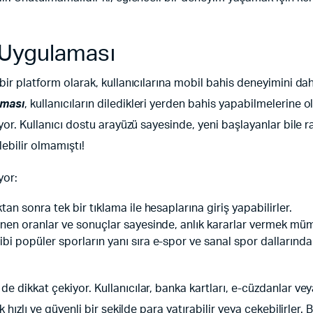
s Uygulaması
 bir platform olarak, kullanıcılarına mobil bahis deneyimini da
aması
, kullanıcıların diledikleri yerden bahis yapabilmelerine 
yor. Kullanıcı dostu arayüzü sayesinde, yeni başlayanlar bile ra
ebilir olmamıştı!
yor:
tan sonra tek bir tıklama ile hesaplarına giriş yapabilirler.
enen oranlar ve sonuçlar sayesinde, anlık kararlar vermek mü
ibi popüler sporların yanı sıra e-spor ve sanal spor dallarınd
de dikkat çekiyor. Kullanıcılar, banka kartları, e-cüzdanlar vey
hızlı ve güvenli bir şekilde para yatırabilir veya çekebilirler. 