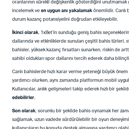
oranlarının sürekli değişkenlik gösterdiğini unutmamak
incelemek ve
en uygun anı yakalamak
önemlidir. Canlı b
durum kazanç potansiyelini doğrudan etkileyebilir.
İkinci olarak
, 1xBet’in sunduğu geniş bahis seçeneklerini
dallarında ve etkinliklerde sunulan çeşitli bahis türleri,
bahisler, yüksek kazanç fırsatları sunarken, riskin de ar
sahibi oldukları spor dallarını tercih ederek daha bilinçli 
Canlı bahislerde hızlı karar verme yeteneği büyük önem 
yardımcı olurken, aynı zamanda platformun mobil uygul
Kullanıcılar, anlık gelişmeleri takip ederek hızlı bir şek
edebilirler
.
Son olarak
, sorumlu bir şekilde bahis oynamak her zaman
sağlamak, uzun vadede sürdürülebilir bir oyun deneyimi içi
kullanıcıların bu konuda destek almasına yardımcı olabil