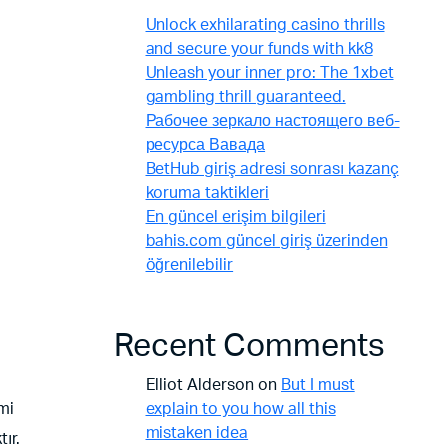
Unlock exhilarating casino thrills
and secure your funds with kk8
Unleash your inner pro: The 1xbet
gambling thrill guaranteed.
Рабочее зеркало настоящего веб-
ресурса Вавада
BetHub giriş adresi sonrası kazanç
koruma taktikleri
En güncel erişim bilgileri
bahis.com güncel giriş üzerinden
öğrenilebilir
Recent Comments
Elliot Alderson
on
But I must
imi
explain to you how all this
mistaken idea
ır.