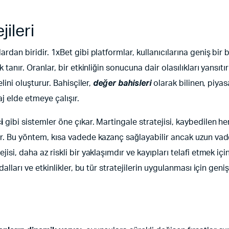
jileri
ardan biridir. 1xBet gibi platformlar, kullanıcılarına geniş bir 
 tanır. Oranlar, bir etkinliğin sonucuna dair olasılıkları yansıtı
lini oluşturur. Bahisçiler,
değer bahisleri
olarak bilinen, piyas
j elde etmeye çalışır.
i
gibi sistemler öne çıkar. Martingale stratejisi, kaybedilen he
rir. Bu yöntem, kısa vadede kazanç sağlayabilir ancak uzun va
isi, daha az riskli bir yaklaşımdır ve kayıpları telafi etmek içi
alları ve etkinlikler, bu tür stratejilerin uygulanması için geniş