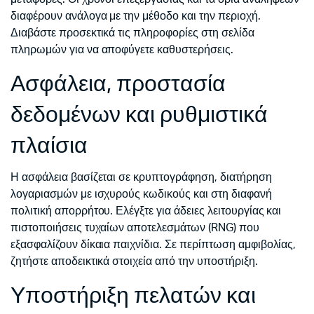
διαφέρουν ανάλογα με την μέθοδο και την περιοχή.
Διαβάστε προσεκτικά τις πληροφορίες στη σελίδα
πληρωμών για να αποφύγετε καθυστερήσεις.
Ασφάλεια, προστασία
δεδομένων και ρυθμιστικά
πλαίσια
Η ασφάλεια βασίζεται σε κρυπτογράφηση, διατήρηση
λογαριασμών με ισχυρούς κωδικούς και στη διαφανή
πολιτική απορρήτου. Ελέγξτε για άδειες λειτουργίας και
πιστοποιήσεις τυχαίων αποτελεσμάτων (RNG) που
εξασφαλίζουν δίκαια παιχνίδια. Σε περίπτωση αμφιβολίας,
ζητήστε αποδεικτικά στοιχεία από την υποστήριξη.
Υποστήριξη πελατών και