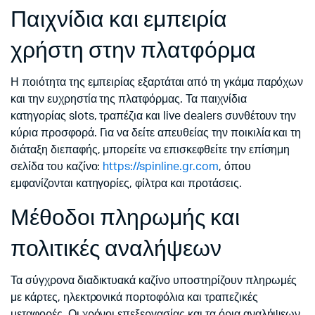
Παιχνίδια και εμπειρία
χρήστη στην πλατφόρμα
Η ποιότητα της εμπειρίας εξαρτάται από τη γκάμα παρόχων
και την ευχρηστία της πλατφόρμας. Τα παιχνίδια
κατηγορίας slots, τραπέζια και live dealers συνθέτουν την
κύρια προσφορά. Για να δείτε απευθείας την ποικιλία και τη
διάταξη διεπαφής, μπορείτε να επισκεφθείτε την επίσημη
σελίδα του καζίνο:
https://spinline.gr.com
, όπου
εμφανίζονται κατηγορίες, φίλτρα και προτάσεις.
Μέθοδοι πληρωμής και
πολιτικές αναλήψεων
Τα σύγχρονα διαδικτυακά καζίνο υποστηρίζουν πληρωμές
με κάρτες, ηλεκτρονικά πορτοφόλια και τραπεζικές
μεταφορές. Οι χρόνοι επεξεργασίας και τα όρια αναλήψεων