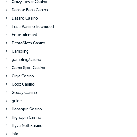
Crazy Tower Сasino
Danske Bank Casino
Dazard Casino
Eesti Kasiino Boonused
Entertainment
FiestaSlots Casino
Gambling
gambling/casino
Game Spot Casino
Ginja Casino
Godz Casino
Gopay Casino
guide
Hahaspin Casino
HighSpin Casino
Hyvä Nettikasino
info