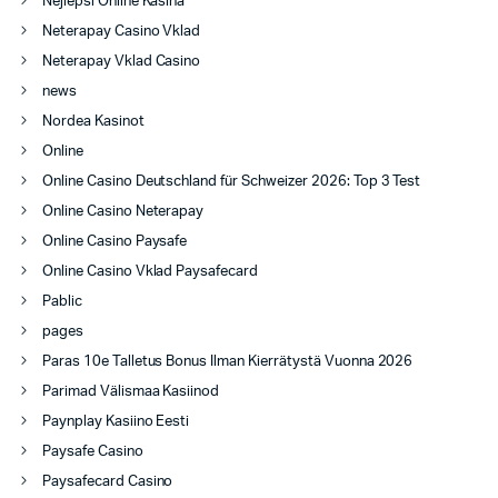
Nejlepsi Online Kasina
Neterapay Casino Vklad
Neterapay Vklad Casino
news
Nordea Kasinot
Online
Online Casino Deutschland für Schweizer 2026: Top 3 Test
Online Casino Neterapay
Online Casino Paysafe
Online Casino Vklad Paysafecard
Pablic
pages
Paras 10e Talletus Bonus Ilman Kierrätystä Vuonna 2026
Parimad Välismaa Kasiinod
Paynplay Kasiino Eesti
Paysafe Casino
Paysafecard Casino