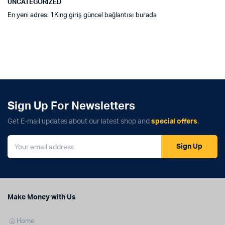
UNCATEGORIZED
En yeni adres: 1King giriş güncel bağlantısı burada
Sign Up For Newsletters
Get E-mail updates about our latest shop and
special offers
.
Sign Up
Make Money with Us
Home