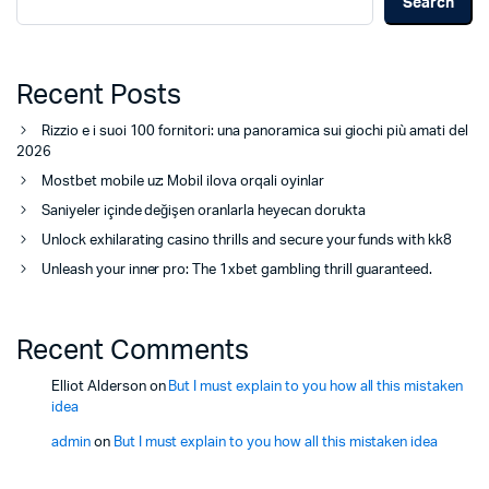
Search
Recent Posts
Rizzio e i suoi 100 fornitori: una panoramica sui giochi più amati del
2026
Mostbet mobile uz: Mobil ilova orqali oyinlar
Saniyeler içinde değişen oranlarla heyecan dorukta
Unlock exhilarating casino thrills and secure your funds with kk8
Unleash your inner pro: The 1xbet gambling thrill guaranteed.
Recent Comments
Elliot Alderson
on
But I must explain to you how all this mistaken
idea
admin
on
But I must explain to you how all this mistaken idea