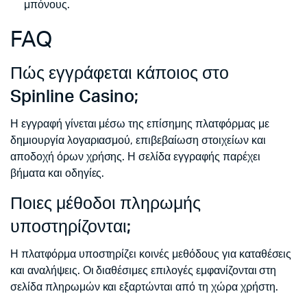
μπόνους.
FAQ
Πώς εγγράφεται κάποιος στο
Spinline Casino;
Η εγγραφή γίνεται μέσω της επίσημης πλατφόρμας με
δημιουργία λογαριασμού, επιβεβαίωση στοιχείων και
αποδοχή όρων χρήσης. Η σελίδα εγγραφής παρέχει
βήματα και οδηγίες.
Ποιες μέθοδοι πληρωμής
υποστηρίζονται;
Η πλατφόρμα υποστηρίζει κοινές μεθόδους για καταθέσεις
και αναλήψεις. Οι διαθέσιμες επιλογές εμφανίζονται στη
σελίδα πληρωμών και εξαρτώνται από τη χώρα χρήστη.