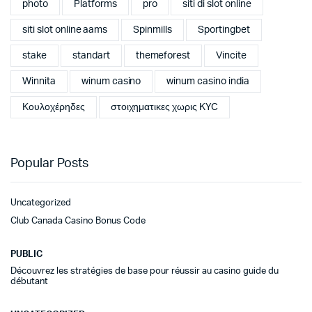
photo
Platforms
pro
siti di slot online
siti slot online aams
Spinmills
Sportingbet
stake
standart
themeforest
Vincite
Winnita
winum casino
winum casino india
Κουλοχέρηδες
στοιχηματικες χωρις KYC
Popular Posts
Uncategorized
Club Canada Casino Bonus Code
PUBLIC
Découvrez les stratégies de base pour réussir au casino guide du
débutant