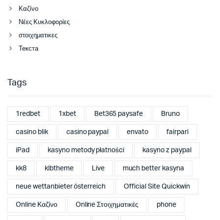
Καζίνο
Νέες Κυκλοφορίες
στοιχηματικες
Текста
Tags
1redbet
1xbet
Bet365 paysafe
Bruno
casino blik
casino paypal
envato
fairpari
iPad
kasyno metody płatności
kasyno z paypal
kk8
klbtheme
Live
much better kasyna
neue wettanbieter österreich
Official Site Quickwin
Online Καζίνο
Online Στοιχηματικές
phone