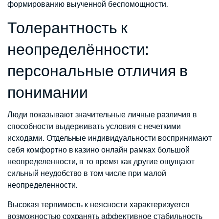
формированию выученной беспомощности.
Толерантность к
неопределённости:
персональные отличия в
понимании
Люди показывают значительные личные различия в
способности выдерживать условия с нечеткими
исходами. Отдельные индивидуальности воспринимают
себя комфортно в казино онлайн рамках большой
неопределенности, в то время как другие ощущают
сильный неудобство в том числе при малой
неопределенности.
Высокая терпимость к неясности характеризуется
возможностью сохранять аффективное стабильность