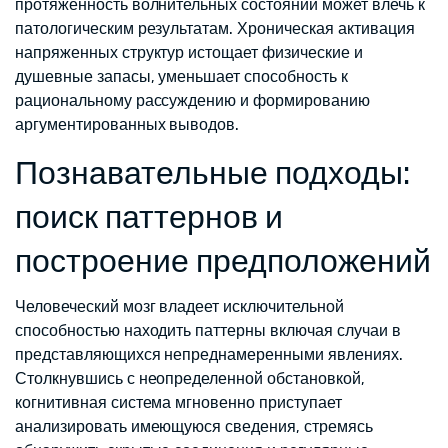
протяженность волнительных состояний может влечь к
патологическим результатам. Хроническая активация
напряженных структур истощает физические и
душевные запасы, уменьшает способность к
рациональному рассуждению и формированию
аргументированных выводов.
Познавательные подходы:
поиск паттернов и
построение предположений
Человеческий мозг владеет исключительной
способностью находить паттерны включая случаи в
представляющихся непреднамеренными явлениях.
Столкнувшись с неопределенной обстановкой,
когнитивная система мгновенно приступает
анализировать имеющуюся сведения, стремясь