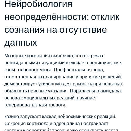
Нейробиология
неопределённости: отклик
сознания на отсутствие
данных
Мозговые изыскания выявляют, что встреча с
неожиданными ситуациями включает специфические
зоны головного мозга. Префронтальная зона,
ответственная за планирование и принятие решений,
демонстрирует усиленную деятельность при попытках
объяснять неясные указания. Параллельно амигдала,
основа эмоциональных реакций, начинает
генерировать знаки тревоги.
казино запускает каскад нейрохимических реакций.
Секреция кортизола и адреналина настраивает
систему к вероятной угрозе, даже если фактическая