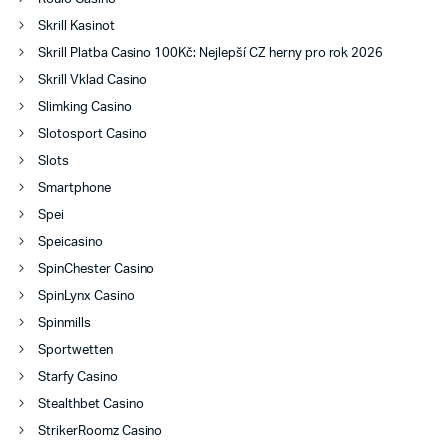
Skrill Kasinot
Skrill Platba Casino 100Kč: Nejlepší CZ herny pro rok 2026
Skrill Vklad Casino
Slimking Casino
Slotosport Casino
Slots
Smartphone
Spei
Speicasino
SpinChester Casino
SpinLynx Casino
Spinmills
Sportwetten
Starfy Casino
Stealthbet Casino
StrikerRoomz Casino