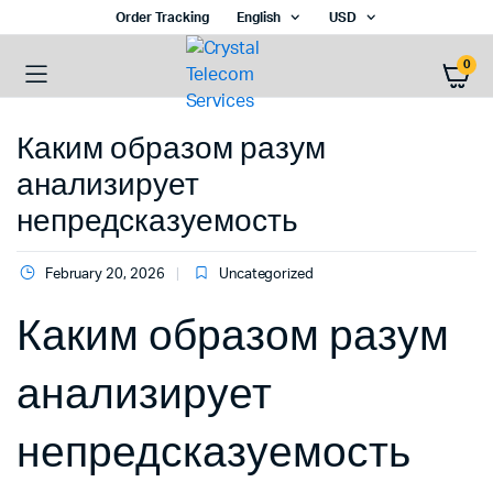
Order Tracking
English
USD
0
Каким образом разум
анализирует
непредсказуемость
February 20, 2026
Uncategorized
Каким образом разум
анализирует
непредсказуемость