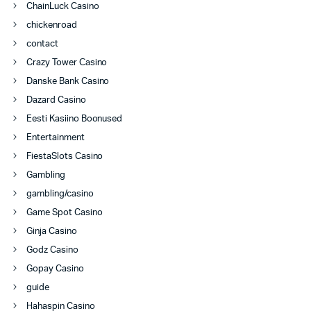
ChainLuck Casino
chickenroad
contact
Crazy Tower Сasino
Danske Bank Casino
Dazard Casino
Eesti Kasiino Boonused
Entertainment
FiestaSlots Casino
Gambling
gambling/casino
Game Spot Casino
Ginja Casino
Godz Casino
Gopay Casino
guide
Hahaspin Casino