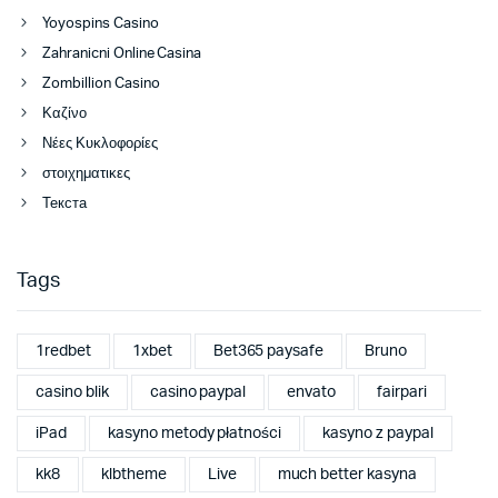
Yoyospins Casino
Zahranicni Online Casina
Zombillion Casino
Καζίνο
Νέες Κυκλοφορίες
στοιχηματικες
Текста
Tags
1redbet
1xbet
Bet365 paysafe
Bruno
casino blik
casino paypal
envato
fairpari
iPad
kasyno metody płatności
kasyno z paypal
kk8
klbtheme
Live
much better kasyna