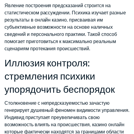
Явление построения предсказаний строится на
статистическом рассуждении. Психика изучает разные
результаты в онлайн казино, присваивая им
субъективные возможности на основе наличных
сведений и персонального практики. Такой способ
помогает приготовиться к максимально реальным
сценариям протекания происшествий.
Иллюзия контроля:
стремления психики
упорядочить беспорядок
Столкновение с непредсказуемостью зачастую
генерирует душевный феномен видимости управления.
Индивид приступает преувеличивать свою
возможность влиять на происшествия, казино онлайн
которые фактически находятся за границами области