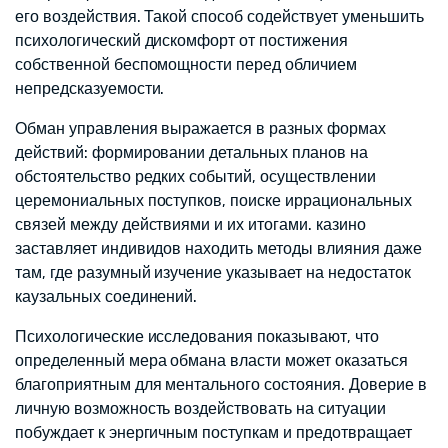
его воздействия. Такой способ содействует уменьшить
психологический дискомфорт от постижения
собственной беспомощности перед обличием
непредсказуемости.
Обман управления выражается в разных формах
действий: формировании детальных планов на
обстоятельство редких событий, осуществлении
церемониальных поступков, поиске иррациональных
связей между действиями и их итогами. казино
заставляет индивидов находить методы влияния даже
там, где разумный изучение указывает на недостаток
каузальных соединений.
Психологические исследования показывают, что
определенный мера обмана власти может оказаться
благоприятным для ментального состояния. Доверие в
личную возможность воздействовать на ситуации
побуждает к энергичным поступкам и предотвращает