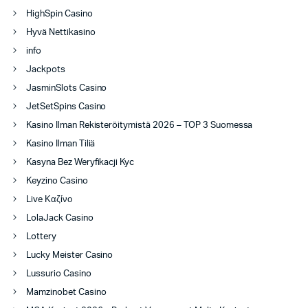
HighSpin Casino
Hyvä Nettikasino
info
Jackpots
JasminSlots Casino
JetSetSpins Casino
Kasino Ilman Rekisteröitymistä 2026 – TOP 3 Suomessa
Kasino Ilman Tiliä
Kasyna Bez Weryfikacji Kyc
Keyzino Casino
Live Καζίνο
LolaJack Casino
Lottery
Lucky Meister Casino
Lussurio Casino
Mamzinobet Casino