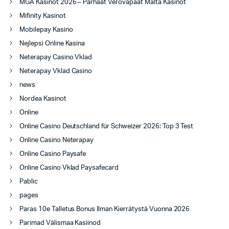
MGA Kasinot 2026 – Parhaat Verovapaat Malta Kasinot
Mifinity Kasinot
Mobilepay Kasino
Nejlepsi Online Kasina
Neterapay Casino Vklad
Neterapay Vklad Casino
news
Nordea Kasinot
Online
Online Casino Deutschland für Schweizer 2026: Top 3 Test
Online Casino Neterapay
Online Casino Paysafe
Online Casino Vklad Paysafecard
Pablic
pages
Paras 10e Talletus Bonus Ilman Kierrätystä Vuonna 2026
Parimad Välismaa Kasiinod