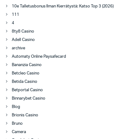
10e Talletusbonus Ilman Kierrätystä: Katso Top 3 (2026)
111
4
8ty8 Casino
Adell Casino
archive
Automaty Online Paysafecard
Bananzia Casino
Betcleo Casino
Betida Casino
Betportal Casino
Binnarybet Casino
Blog
Brionis Casino
Bruno
Camera