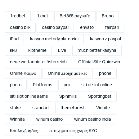
1redbet
1xbet
Bet365 paysafe
Bruno
casino blik
casino paypal
envato
fairpari
iPad
kasyno metody płatności
kasyno z paypal
kk8
klbtheme
Live
much better kasyna
neue wettanbieter österreich
Official Site Quickwin
Online Καζίνο
Online Στοιχηματικές
phone
photo
Platforms
pro
siti di slot online
siti slot online aams
Spinmills
Sportingbet
stake
standart
themeforest
Vincite
Winnita
winum casino
winum casino india
Κουλοχέρηδες
στοιχηματικες χωρις KYC