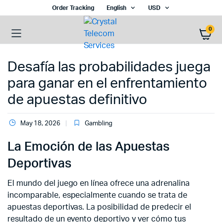
Order Tracking
English
USD
0
Desafía las probabilidades juega
para ganar en el enfrentamiento
de apuestas definitivo
May 18, 2026
Gambling
La Emoción de las Apuestas
Deportivas
El mundo del juego en línea ofrece una adrenalina
incomparable, especialmente cuando se trata de
apuestas deportivas. La posibilidad de predecir el
resultado de un evento deportivo y ver cómo tus