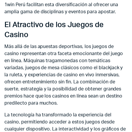
1win Perú facilitan esta diversificación al ofrecer una
amplia gama de disciplinas y eventos para apostar.
El Atractivo de los Juegos de
Casino
Más allá de las apuestas deportivas, los juegos de
casino representan otra faceta emocionante del juego
en línea. Máquinas tragamonedas con temáticas
variadas, juegos de mesa clásicos como el blackjack y
la ruleta, y experiencias de casino en vivo inmersivas,
ofrecen entretenimiento sin fin. La combinación de
suerte, estrategia y la posibilidad de obtener grandes
premios hace que los casinos en línea sean un destino
predilecto para muchos.
La tecnología ha transformado la experiencia del
casino, permitiendo acceder a estos juegos desde
cualquier dispositivo. La interactividad y los gráficos de