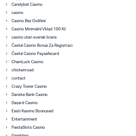
Candybet Casino
casino
Casino Bez Ověření
Casino Minimální Vklad 100 Kč
casino utan svensk licens
České Casino Bonus Za Registraci
České Casino Paysafecard
ChainLuck Casino
chickenroad
contact
Crazy Tower Сasino
Danske Bank Casino
Dazard Casino
Eesti Kasiino Boonused
Entertainment
FiestaSlots Casino
Gambling