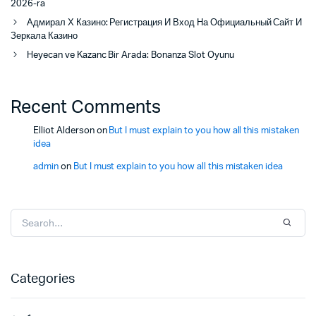
2026-ra
Адмирал Х Казино: Регистрация И Вход На Официальный Сайт И
Зеркала Казино
Heyecan ve Kazanc Bir Arada: Bonanza Slot Oyunu
Recent Comments
Elliot Alderson
on
But I must explain to you how all this mistaken
idea
admin
on
But I must explain to you how all this mistaken idea
Categories