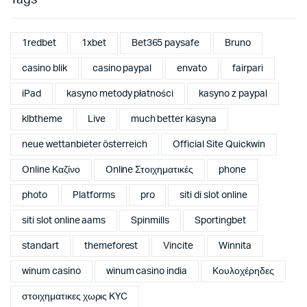
Tags
1redbet
1xbet
Bet365 paysafe
Bruno
casino blik
casino paypal
envato
fairpari
iPad
kasyno metody płatności
kasyno z paypal
klbtheme
Live
much better kasyna
neue wettanbieter österreich
Official Site Quickwin
Online Καζίνο
Online Στοιχηματικές
phone
photo
Platforms
pro
siti di slot online
siti slot online aams
Spinmills
Sportingbet
standart
themeforest
Vincite
Winnita
winum casino
winum casino india
Κουλοχέρηδες
στοιχηματικες χωρις KYC